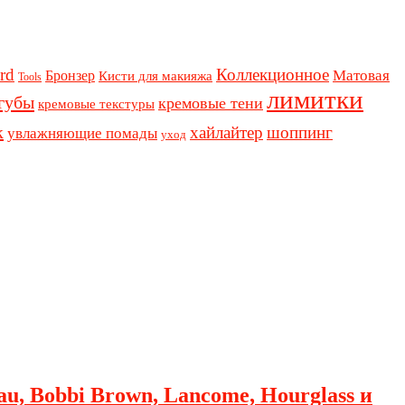
rd
Коллекционное
Бронзер
Матовая
Кисти для макияжа
Tools
лимитки
губы
кремовые тени
кремовые текстуры
к
хайлайтер
шоппинг
увлажняющие помады
уход
au, Bobbi Brown, Lancome, Hourglass и