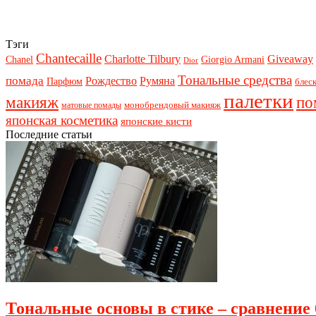
Тэги
Chantecaille
Charlotte Tilbury
Giveaway
Chanel
Giorgio Armani
Dior
Тональные средства
помада
Рождество
Румяна
Парфюм
блеск
палетки
макияж
по
монобрендовый макияж
матовые помады
японская косметика
японские кисти
Последние статьи
Тональные основы в стике – сравнение 6