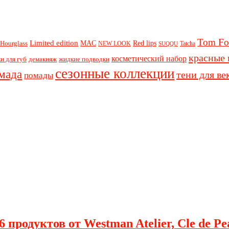
Tom Fo
Limited edition
Red lips
Hourglass
MAC
NEW LOOK
Tatcha
SUQQU
красные 
косметический набор
и для губ
демакияж
жидкие подводки
сезонные коллекции
мада
тени для ве
помады
 продуктов от Westman Atelier, Cle de Pe