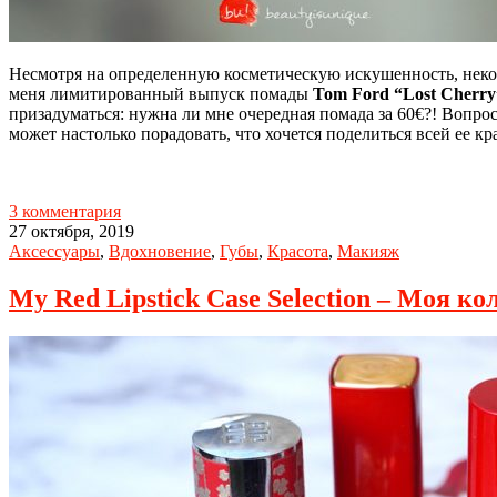
Несмотря на определенную косметическую искушенность, некото
меня лимитированный выпуск помады
Tom Ford “Lost Cherry
призадуматься: нужна ли мне очередная помада за 60€?! Вопрос 
может настолько порадовать, что хочется поделиться всей ее к
3 комментария
27 октября, 2019
Аксессуары
,
Вдохновение
,
Губы
,
Красота
,
Макияж
My Red Lipstick Case Selection – Моя 