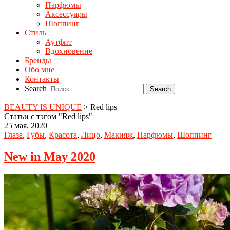
Парфюмы
Аксессуары
Шоппинг
Стиль
Аутфит
Вдохновение
Бренды
Обо мне
Контакты
Search
BEAUTY IS UNIQUE
>
Red lips
Статьи с тэгом "Red lips"
25 мая, 2020
Глаза
,
Губы
,
Красота
,
Лицо
,
Макияж
,
Парфюмы
,
Шоппинг
New in May 2020