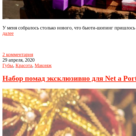
У меня собралось столько нового, что бьюти-шопинг пришлось р
далее
2 комментария
29 апреля, 2020
Губы
,
Красота
,
Макияж
Набор помад эксклюзивно для Net a Por