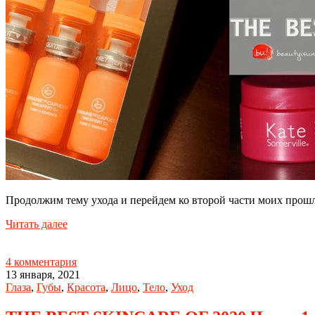
Продолжим тему ухода и перейдем ко второй части моих прош
Читать далее
4 комментария
13 января, 2021
Глаза
,
Губы
,
Красота
,
Лицо
,
Тело
,
Уход