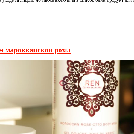
 уходе за лицом, но также включила в список один продукт для 
ом марокканской розы