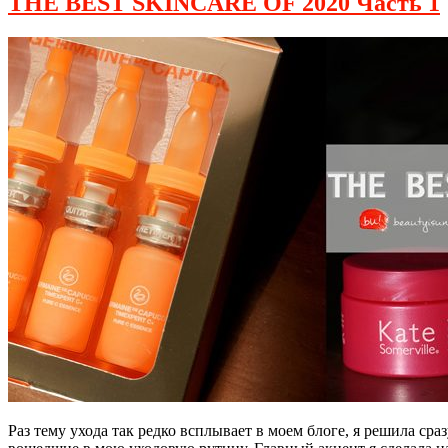
THE BEST SKINCARE OF 2020 Часть 1
Раз тему ухода так редко всплывает в моем блоге, я решила ср