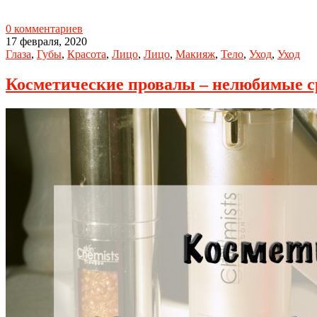
0 комментариев
17 февраля, 2020
Глаза
,
Губы
,
Красота
,
Лицо
,
Лицо
,
Макияж
,
Тело
,
Уход
,
Уход
Косметические провалы – нелюбимые ср