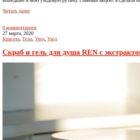
вошедшие в мою уходовую рутину. Главный акцент я сделала на
Читать далее
6 комментариев
27 марта, 2020
Красота
,
Тело
,
Уход
,
Уход
Скраб и гель для душа REN с экстракт