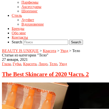
Парфюмы
Аксессуары
Шоппинг
Стиль
Аутфит
Вдохновение
Бренды
Обо мне
Контакты
Search
BEAUTY IS UNIQUE
>
Красота
>
Уход
>
Тело
Статьи из категории "Тело"
27 января, 2021
Глаза
,
Губы
,
Красота
,
Лицо
,
Тело
,
Уход
The Best Skincare of 2020 Часть 2