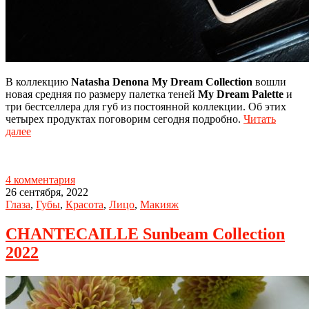
В коллекцию
Natasha Denona My Dream Collection
вошли
новая средняя по размеру палетка теней
My Dream Palette
и
три бестселлера для губ из постоянной коллекции. Об этих
четырех продуктах поговорим сегодня подробно.
Читать
далее
4 комментария
26 сентября, 2022
Глаза
,
Губы
,
Красота
,
Лицо
,
Макияж
CHANTECAILLE Sunbeam Collection
2022