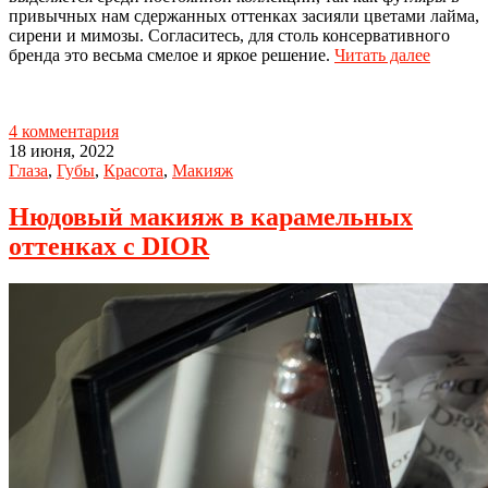
привычных нам сдержанных оттенках засияли цветами лайма,
сирени и мимозы. Согласитесь, для столь консервативного
бренда это весьма смелое и яркое решение.
Читать далее
4 комментария
18 июня, 2022
Глаза
,
Губы
,
Красота
,
Макияж
Нюдовый макияж в карамельных
оттенках с DIOR