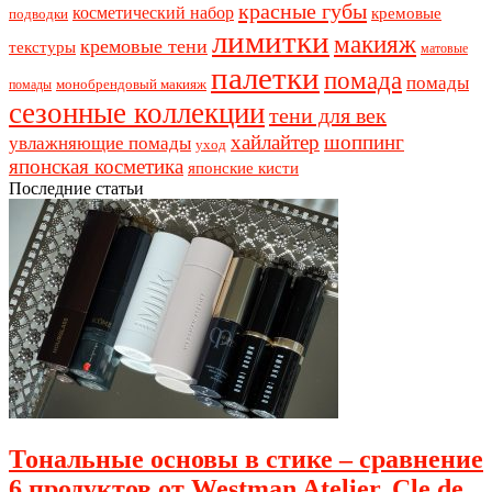
красные губы
косметический набор
кремовые
подводки
лимитки
макияж
кремовые тени
текстуры
матовые
палетки
помада
помады
монобрендовый макияж
помады
сезонные коллекции
тени для век
хайлайтер
шоппинг
увлажняющие помады
уход
японская косметика
японские кисти
Последние статьи
Тональные основы в стике – сравнение
6 продуктов от Westman Atelier, Cle de