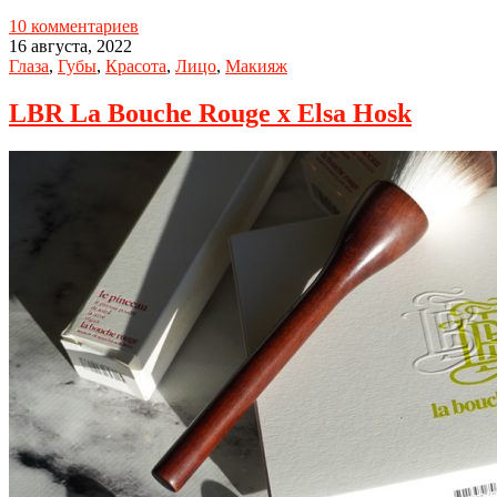
10 комментариев
16 августа, 2022
Глаза
,
Губы
,
Красота
,
Лицо
,
Макияж
LBR La Bouche Rouge x Elsa Hosk