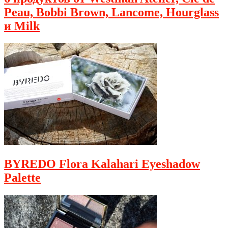
Peau, Bobbi Brown, Lancome, Hourglass
и Milk
BYREDO Flora Kalahari Eyeshadow
Palette