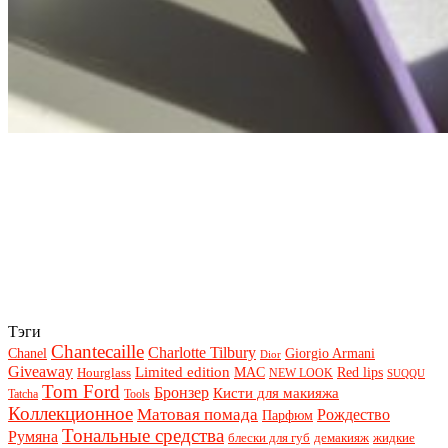
Тэги
Chantecaille
Charlotte Tilbury
Chanel
Giorgio Armani
Dior
Giveaway
Limited edition
Red lips
Hourglass
MAC
NEW LOOK
SUQQU
Tom Ford
Бронзер
Кисти для макияжа
Tatcha
Tools
Коллекционное
Матовая помада
Рождество
Парфюм
Тональные средства
Румяна
блески для губ
демакияж
жидкие