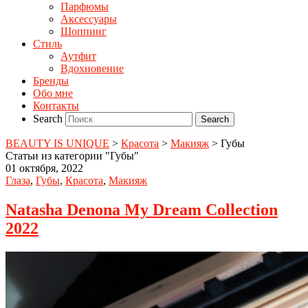
Парфюмы
Аксессуары
Шоппинг
Стиль
Аутфит
Вдохновение
Бренды
Обо мне
Контакты
Search
BEAUTY IS UNIQUE
>
Красота
>
Макияж
>
Губы
Статьи из категории "Губы"
01 октября, 2022
Глаза
,
Губы
,
Красота
,
Макияж
Natasha Denona My Dream Collection
2022