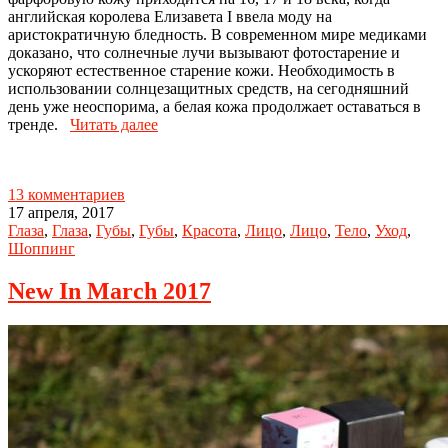
английская королева Елизавета I ввела моду на
аристократичную бледность. В современном мире медиками
доказано, что солнечные лучи вызывают фотостарение и
ускоряют естественное старение кожи. Необходимость в
использовании солнцезащитных средств, на сегодняшний
день уже неоспорима, а белая кожа продолжает оставаться в
тренде.
Читать далее
13 комментариев
17 апреля, 2017
Глаза
,
Глаза
,
Губы
,
Губы
,
Красота
,
Лицо
,
Лицо
,
Тело
,
Уход
,
Шоппинг
New In March 2017