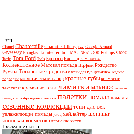
Тэги
Chantecaille
Charlotte Tilbury
Chanel
Giorgio Armani
Dior
Giveaway
Limited edition
Red lips
Hourglass
MAC
NEW LOOK
SUQQU
Tom Ford
Бронзер
Кисти для макияжа
Tatcha
Tools
Коллекционное
Матовая помада
Рождество
Парфюм
Тональные средства
Румяна
блески для губ
демакияж
жидкие
красные губы
косметический набор
кремовые
подводки
лимитки
макияж
кремовые тени
текстуры
матовые
палетки
помада
помады
монобрендовый макияж
помады
сезонные коллекции
тени для век
хайлайтер
шоппинг
увлажняющие помады
уход
японская косметика
японские кисти
Последние статьи