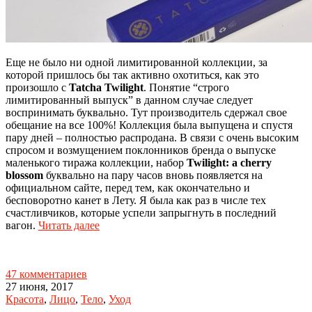
Еще не было ни одной лимитированной коллекции, за
которой пришлось бы так активно охотиться, как это
произошло с
Tatcha Twilight
. Понятие “строго
лимитированный выпуск” в данном случае следует
воспринимать буквально. Тут производитель сдержал свое
обещание на все 100%! Коллекция была выпущена и спустя
пару дней – полностью распродана. В связи с очень высоким
спросом и возмущением поклонников бренда о выпуске
маленького тиража коллекции, набор
Twilight: a cherry
blossom
буквально на пару часов вновь появляется на
официальном сайте, перед тем, как окончательно и
бесповоротно канет в Лету. Я была как раз в числе тех
счастливчиков, которые успели запрыгнуть в последний
вагон.
Читать далее
47 комментариев
27 июня, 2017
Красота
,
Лицо
,
Тело
,
Уход