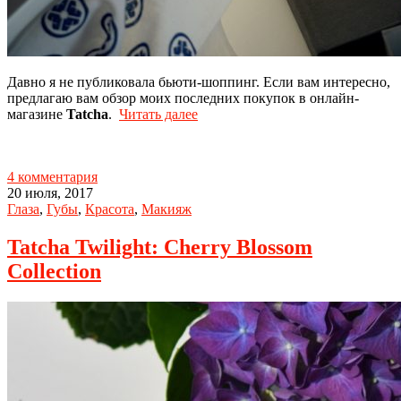
Давно я не публиковала бьюти-шоппинг. Если вам интересно,
предлагаю вам обзор моих последних покупок в онлайн-
магазине
Tatcha
.
Читать далее
4 комментария
20 июля, 2017
Глаза
,
Губы
,
Красота
,
Макияж
Tatcha Twilight: Cherry Blossom
Collection