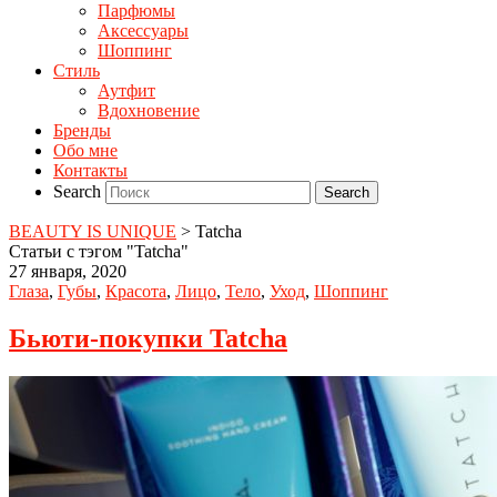
Парфюмы
Аксессуары
Шоппинг
Стиль
Аутфит
Вдохновение
Бренды
Обо мне
Контакты
Search
BEAUTY IS UNIQUE
>
Tatcha
Статьи с тэгом "Tatcha"
27 января, 2020
Глаза
,
Губы
,
Красота
,
Лицо
,
Тело
,
Уход
,
Шоппинг
Бьюти-покупки Tatcha