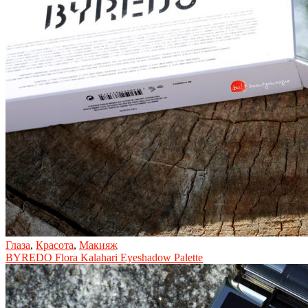
Глаза
,
Красота
,
Макияж
BYREDO Flora Kalahari Eyeshadow Palette