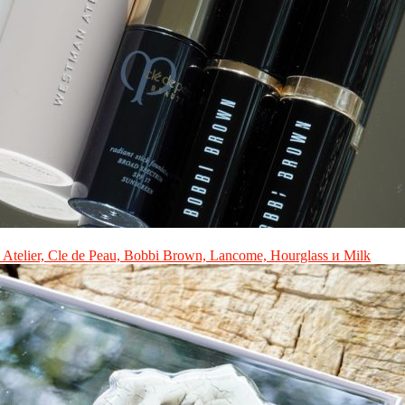
elier, Cle de Peau, Bobbi Brown, Lancome, Hourglass и Milk