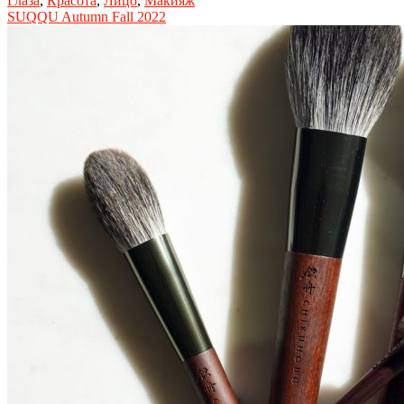
Глаза
,
Красота
,
Лицо
,
Макияж
SUQQU Autumn Fall 2022