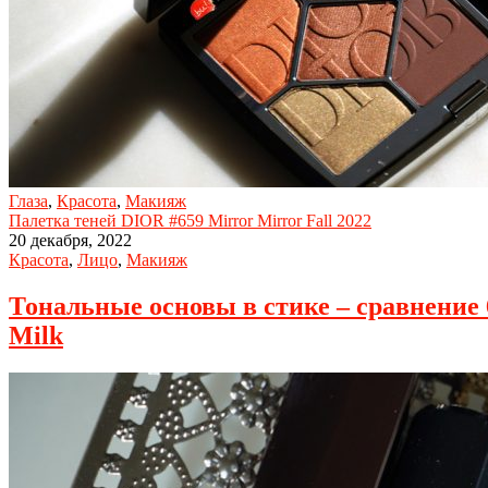
Глаза
,
Красота
,
Макияж
Палетка теней DIOR #659 Mirror Mirror Fall 2022
20 декабря, 2022
Красота
,
Лицо
,
Макияж
Тональные основы в стике – сравнение 6
Milk