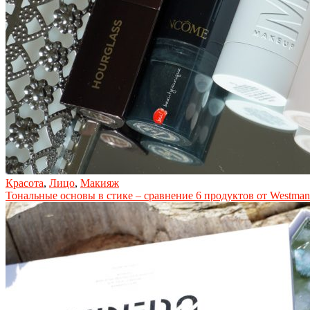
Красота
,
Лицо
,
Макияж
Тональные основы в стике – сравнение 6 продуктов от Westman At