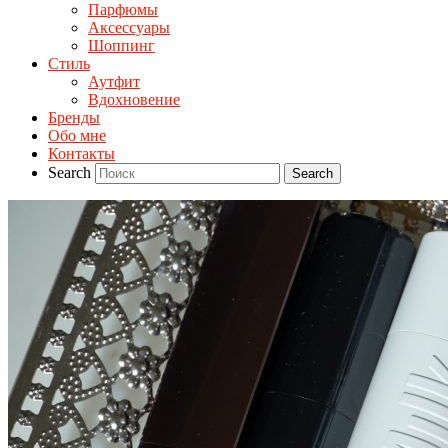
Парфюмы
Аксессуары
Шоппинг
Стиль
Аутфит
Вдохновение
Бренды
Обо мне
Контакты
Search