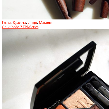
Глаза
,
Красота
,
Лицо
,
Макияж
Chikuhodo ZEN-Series