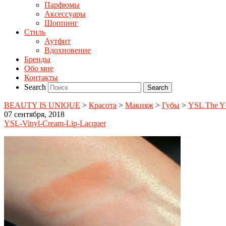
Парфюмы
Аксессуары
Шоппинг
Стиль
Аутфит
Вдохновение
Бренды
Обо мне
Контакты
Search
BEAUTY IS UNIQUE
>
Красота
>
Макияж
>
Губы
>
YSL The Yc
07 сентября, 2018
YSL-Vinyl-Cream-Lip-Lacquer