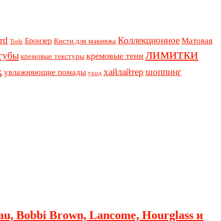
rd
Коллекционное
Бронзер
Матовая
Кисти для макияжа
Tools
лимитки
губы
кремовые тени
кремовые текстуры
к
хайлайтер
шоппинг
увлажняющие помады
уход
au, Bobbi Brown, Lancome, Hourglass и