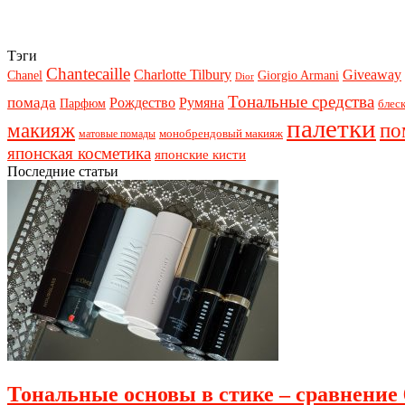
Тэги
Chantecaille
Charlotte Tilbury
Giveaway
Chanel
Giorgio Armani
Dior
Тональные средства
помада
Рождество
Румяна
Парфюм
блеск
палетки
макияж
по
монобрендовый макияж
матовые помады
японская косметика
японские кисти
Последние статьи
Тональные основы в стике – сравнение 6