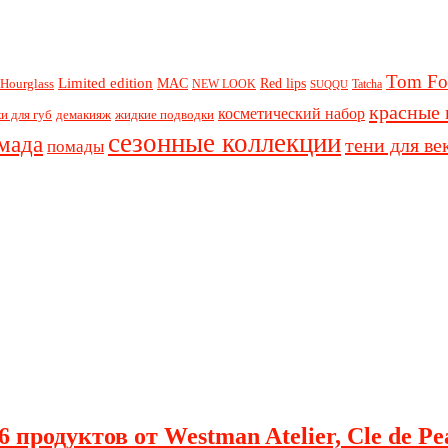
Tom Fo
Limited edition
Red lips
Hourglass
MAC
NEW LOOK
Tatcha
SUQQU
красные 
косметический набор
и для губ
демакияж
жидкие подводки
сезонные коллекции
мада
тени для ве
помады
 продуктов от Westman Atelier, Cle de Pe