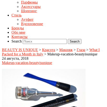
Парфюмы
Аксессуары
Шоппинг
Стиль
Аутфит
Вдохновение
Бренды
Обо мне
Контакты
Search
BEAUTY IS UNIQUE
>
Красота
>
Макияж
>
Глаза
>
What I
Packed for a Month in Italy
>
Makeup-vacation-beautyisunique
24 августа, 2018
Makeup-vacation-beautyisunique