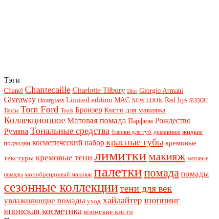
Тэги
Chantecaille
Charlotte Tilbury
Chanel
Giorgio Armani
Dior
Giveaway
Limited edition
Red lips
Hourglass
MAC
NEW LOOK
SUQQU
Tom Ford
Бронзер
Кисти для макияжа
Tatcha
Tools
Коллекционное
Матовая помада
Рождество
Парфюм
Тональные средства
Румяна
блески для губ
демакияж
жидкие
красные губы
косметический набор
кремовые
подводки
лимитки
макияж
кремовые тени
текстуры
матовые
палетки
помада
помады
монобрендовый макияж
помады
сезонные коллекции
тени для век
хайлайтер
шоппинг
увлажняющие помады
уход
японская косметика
японские кисти