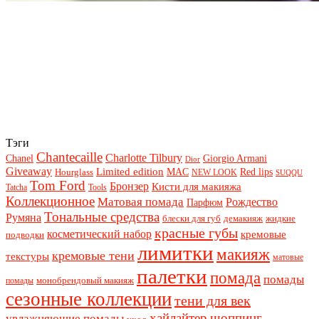
Тэги
Chantecaille
Charlotte Tilbury
Chanel
Giorgio Armani
Dior
Giveaway
Limited edition
Red lips
Hourglass
MAC
NEW LOOK
SUQQU
Tom Ford
Бронзер
Кисти для макияжа
Tatcha
Tools
Коллекционное
Матовая помада
Рождество
Парфюм
Тональные средства
Румяна
блески для губ
демакияж
жидкие
красные губы
косметический набор
кремовые
подводки
лимитки
макияж
кремовые тени
текстуры
матовые
палетки
помада
помады
монобрендовый макияж
помады
сезонные коллекции
тени для век
хайлайтер
шоппинг
увлажняющие помады