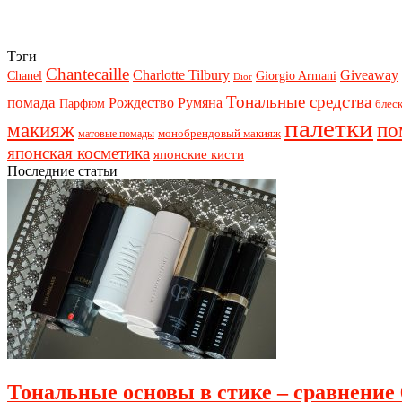
Тэги
Chantecaille
Charlotte Tilbury
Giveaway
Chanel
Giorgio Armani
Dior
Тональные средства
помада
Рождество
Румяна
Парфюм
блеск
палетки
макияж
по
монобрендовый макияж
матовые помады
японская косметика
японские кисти
Последние статьи
Тональные основы в стике – сравнение 6