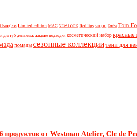
Tom Fo
Limited edition
Red lips
Hourglass
MAC
NEW LOOK
Tatcha
SUQQU
красные 
косметический набор
и для губ
демакияж
жидкие подводки
сезонные коллекции
мада
тени для ве
помады
 продуктов от Westman Atelier, Cle de Pe