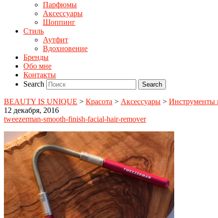
Парфюмы
Аксессуары
Шоппинг
Стиль
Аутфит
Вдохновение
Бренды
Обо мне
Контакты
Search
BEAUTY IS UNIQUE
>
Красота
>
Аксессуары
>
Инструменты 
12 декабря, 2016
tweezerman-smooth-finish-facial-hair-remover