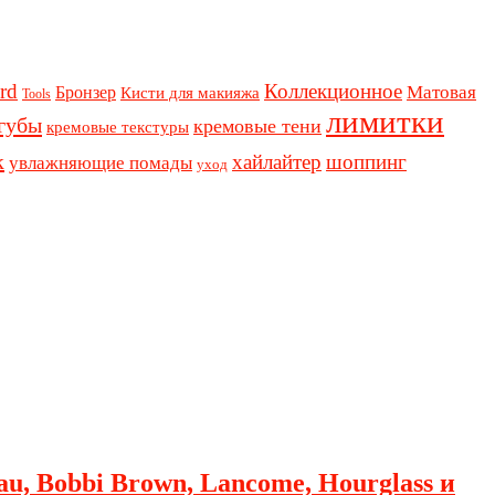
rd
Коллекционное
Бронзер
Матовая
Кисти для макияжа
Tools
лимитки
губы
кремовые тени
кремовые текстуры
к
хайлайтер
шоппинг
увлажняющие помады
уход
au, Bobbi Brown, Lancome, Hourglass и