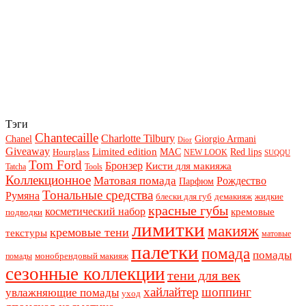
Тэги
Chantecaille
Charlotte Tilbury
Chanel
Giorgio Armani
Dior
Giveaway
Limited edition
Red lips
Hourglass
MAC
NEW LOOK
SUQQU
Tom Ford
Бронзер
Кисти для макияжа
Tatcha
Tools
Коллекционное
Матовая помада
Рождество
Парфюм
Тональные средства
Румяна
блески для губ
демакияж
жидкие
красные губы
косметический набор
кремовые
подводки
лимитки
макияж
кремовые тени
текстуры
матовые
палетки
помада
помады
монобрендовый макияж
помады
сезонные коллекции
тени для век
хайлайтер
шоппинг
увлажняющие помады
уход