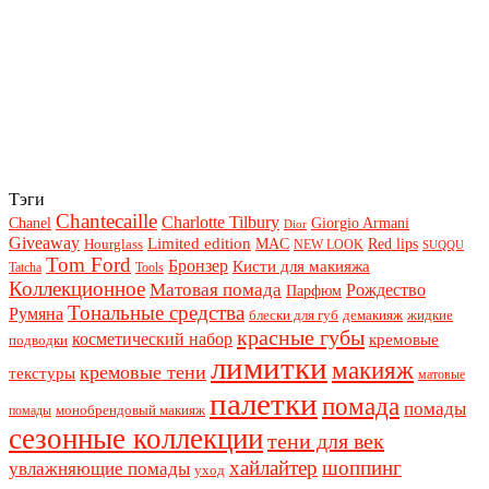
Тэги
Chantecaille
Charlotte Tilbury
Chanel
Giorgio Armani
Dior
Giveaway
Limited edition
Red lips
Hourglass
MAC
NEW LOOK
SUQQU
Tom Ford
Бронзер
Кисти для макияжа
Tatcha
Tools
Коллекционное
Матовая помада
Рождество
Парфюм
Тональные средства
Румяна
блески для губ
демакияж
жидкие
красные губы
косметический набор
кремовые
подводки
лимитки
макияж
кремовые тени
текстуры
матовые
палетки
помада
помады
монобрендовый макияж
помады
сезонные коллекции
тени для век
хайлайтер
шоппинг
увлажняющие помады
уход