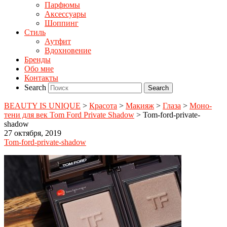
Парфюмы
Аксессуары
Шоппинг
Стиль
Аутфит
Вдохновение
Бренды
Обо мне
Контакты
Search
BEAUTY IS UNIQUE
>
Красота
>
Макияж
>
Глаза
>
Моно-
тени для век Tom Ford Private Shadow
>
Tom-ford-private-
shadow
27 октября, 2019
Tom-ford-private-shadow