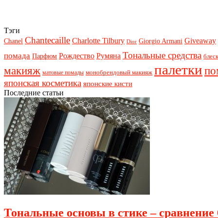
Тэги
Chantecaille
Charlotte Tilbury
Giveaway
Chanel
Giorgio Armani
Dior
Тональные средства
помада
Рождество
Румяна
Парфюм
блеск
палетки
макияж
по
монобрендовый макияж
матовые помады
японская косметика
японские кисти
Последние статьи
Тональные основы в стике – сравнение 6