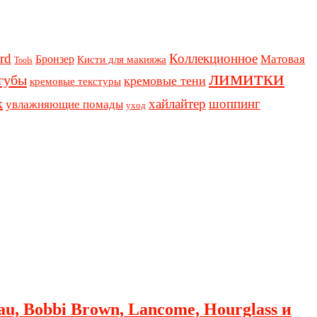
rd
Коллекционное
Бронзер
Матовая
Кисти для макияжа
Tools
лимитки
губы
кремовые тени
кремовые текстуры
к
хайлайтер
шоппинг
увлажняющие помады
уход
au, Bobbi Brown, Lancome, Hourglass и