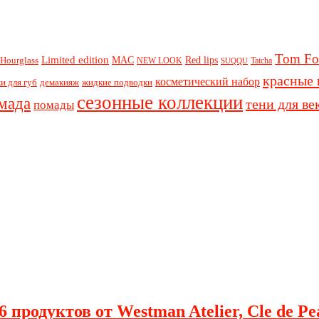
Tom Fo
Limited edition
Red lips
Hourglass
MAC
NEW LOOK
Tatcha
SUQQU
красные 
косметический набор
и для губ
демакияж
жидкие подводки
сезонные коллекции
мада
тени для ве
помады
 продуктов от Westman Atelier, Cle de Pe