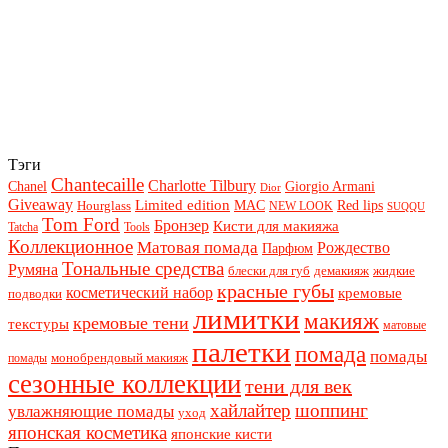
Тэги
Chantecaille
Charlotte Tilbury
Chanel
Giorgio Armani
Dior
Giveaway
Limited edition
Red lips
Hourglass
MAC
NEW LOOK
SUQQU
Tom Ford
Бронзер
Кисти для макияжа
Tatcha
Tools
Коллекционное
Матовая помада
Рождество
Парфюм
Тональные средства
Румяна
блески для губ
демакияж
жидкие
красные губы
косметический набор
кремовые
подводки
лимитки
макияж
кремовые тени
текстуры
матовые
палетки
помада
помады
монобрендовый макияж
помады
сезонные коллекции
тени для век
хайлайтер
шоппинг
увлажняющие помады
уход
японская косметика
японские кисти