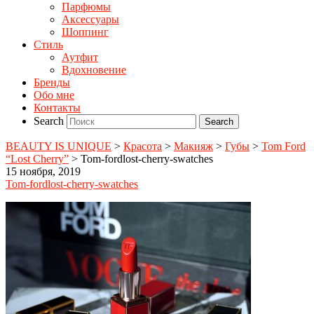
Парфюмы
Аксессуары
Шоппинг
Стиль
Аутфит
Вдохновение
Бренды
Обо мне
Контакты
Search
BEAUTY IS UNIQUE
>
Красота
>
Макияж
>
Губы
>
Tom Ford
“Lost Cherry”
>
Tom-fordlost-cherry-swatches
15 ноября, 2019
Tom-fordlost-cherry-swatches