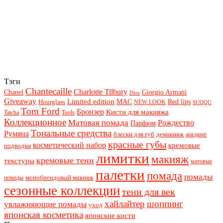
Тэги
Chantecaille
Charlotte Tilbury
Chanel
Giorgio Armani
Dior
Giveaway
Limited edition
Red lips
Hourglass
MAC
NEW LOOK
SUQQU
Tom Ford
Бронзер
Кисти для макияжа
Tatcha
Tools
Коллекционное
Матовая помада
Рождество
Парфюм
Тональные средства
Румяна
блески для губ
демакияж
жидкие
красные губы
косметический набор
кремовые
подводки
лимитки
макияж
кремовые тени
текстуры
матовые
палетки
помада
помады
монобрендовый макияж
помады
сезонные коллекции
тени для век
хайлайтер
шоппинг
увлажняющие помады
уход
японская косметика
японские кисти