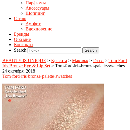
Парфюмы
Аксессуары
Шоппинг
Стиль
Аутфит
Вдохновение
Бренды
Обо мне
Контакты
Search
BEAUTY IS UNIQUE
>
Красота
>
Макияж
>
Глаза
>
Tom Ford
Iris Bronze Eye & Lip Set
>
Tom-ford-iris-bronze-palette-swatches
24 октября, 2018
Tom-ford-iris-bronze-palette-swatches