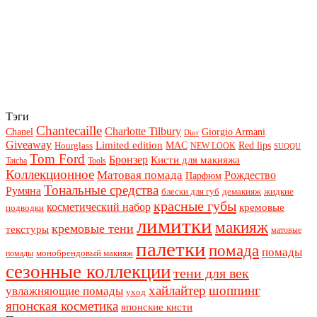
Тэги
Chantecaille
Charlotte Tilbury
Chanel
Giorgio Armani
Dior
Giveaway
Limited edition
Red lips
Hourglass
MAC
NEW LOOK
SUQQU
Tom Ford
Бронзер
Кисти для макияжа
Tatcha
Tools
Коллекционное
Матовая помада
Рождество
Парфюм
Тональные средства
Румяна
блески для губ
демакияж
жидкие
красные губы
косметический набор
кремовые
подводки
лимитки
макияж
кремовые тени
текстуры
матовые
палетки
помада
помады
монобрендовый макияж
помады
сезонные коллекции
тени для век
хайлайтер
шоппинг
увлажняющие помады
уход
японская косметика
японские кисти