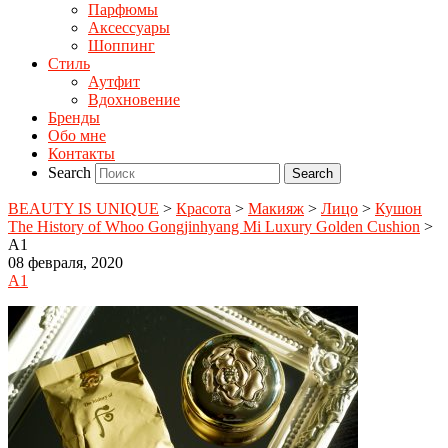
Парфюмы
Аксессуары
Шоппинг
Стиль
Аутфит
Вдохновение
Бренды
Обо мне
Контакты
Search
BEAUTY IS UNIQUE
>
Красота
>
Макияж
>
Лицо
>
Кушон
The History of Whoo Gongjinhyang Mi Luxury Golden Cushion
>
A1
08 февраля, 2020
A1