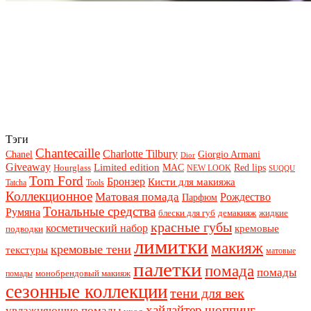
Тэги
Chantecaille
Charlotte Tilbury
Chanel
Giorgio Armani
Dior
Giveaway
Limited edition
Red lips
Hourglass
MAC
NEW LOOK
SUQQU
Tom Ford
Бронзер
Кисти для макияжа
Tatcha
Tools
Коллекционное
Матовая помада
Рождество
Парфюм
Тональные средства
Румяна
блески для губ
демакияж
жидкие
красные губы
косметический набор
кремовые
подводки
лимитки
макияж
кремовые тени
текстуры
матовые
палетки
помада
помады
монобрендовый макияж
помады
сезонные коллекции
тени для век
хайлайтер
шоппинг
увлажняющие помады