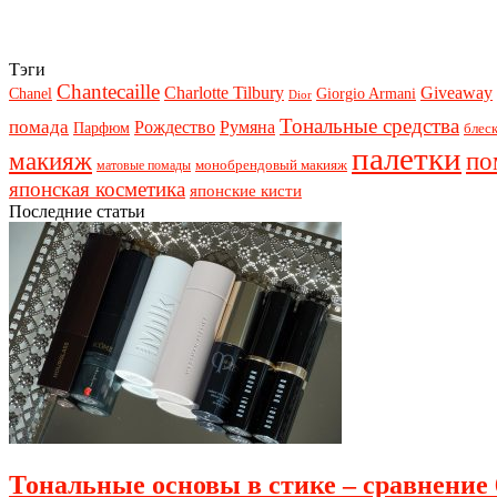
Тэги
Chantecaille
Charlotte Tilbury
Giveaway
Chanel
Giorgio Armani
Dior
Тональные средства
помада
Рождество
Румяна
Парфюм
блеск
палетки
макияж
по
монобрендовый макияж
матовые помады
японская косметика
японские кисти
Последние статьи
Тональные основы в стике – сравнение 6