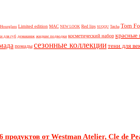
Tom Fo
Limited edition
Red lips
Hourglass
MAC
NEW LOOK
Tatcha
SUQQU
красные 
косметический набор
и для губ
демакияж
жидкие подводки
сезонные коллекции
мада
тени для ве
помады
 продуктов от Westman Atelier, Cle de Pe