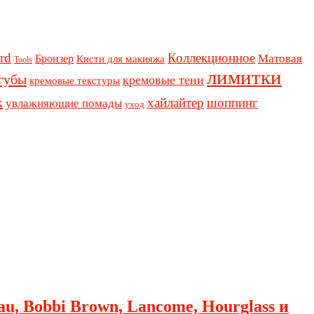
rd
Коллекционное
Бронзер
Матовая
Кисти для макияжа
Tools
лимитки
губы
кремовые тени
кремовые текстуры
к
хайлайтер
шоппинг
увлажняющие помады
уход
au, Bobbi Brown, Lancome, Hourglass и