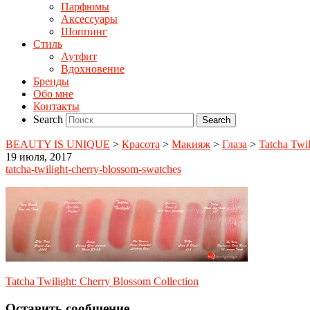
Парфюмы
Аксессуары
Шоппинг
Стиль
Аутфит
Вдохновение
Бренды
Обо мне
Контакты
Search
BEAUTY IS UNIQUE
>
Красота
>
Макияж
>
Глаза
>
Tatcha Twil
19 июля, 2017
tatcha-twilight-cherry-blossom-swatches
Tatcha Twilight: Cherry Blossom Collection
Оставить сообщение