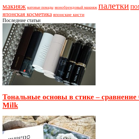
палетки
макияж
по
монобрендовый макияж
матовые помады
японская косметика
японские кисти
Последние статьи
Тональные основы в стике – сравнение 6
Milk