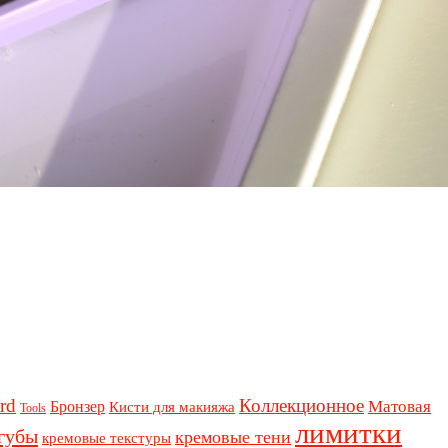
rd
Коллекционное
Бронзер
Матовая
Кисти для макияжа
Tools
лимитки
губы
кремовые тени
кремовые текстуры