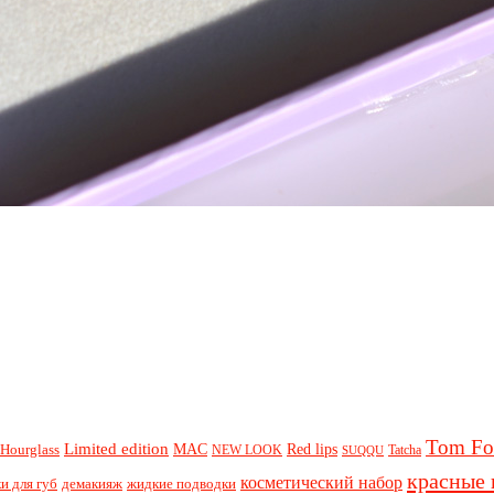
Tom Fo
Limited edition
Red lips
Hourglass
MAC
NEW LOOK
Tatcha
SUQQU
красные 
косметический набор
и для губ
демакияж
жидкие подводки