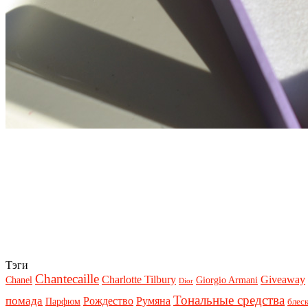
Тэги
Chantecaille
Charlotte Tilbury
Giveaway
Chanel
Giorgio Armani
Dior
Тональные средства
помада
Рождество
Румяна
Парфюм
блеск