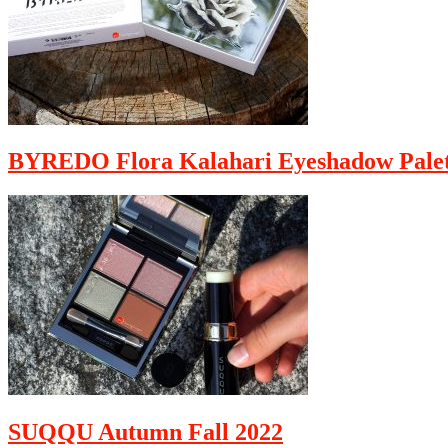
BYREDO Flora Kalahari Eyeshadow Palet
SUQQU Autumn Fall 2022