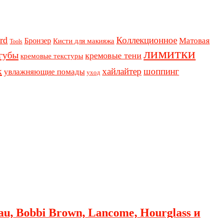
rd
Коллекционное
Бронзер
Матовая
Кисти для макияжа
Tools
лимитки
губы
кремовые тени
кремовые текстуры
к
хайлайтер
шоппинг
увлажняющие помады
уход
au, Bobbi Brown, Lancome, Hourglass и