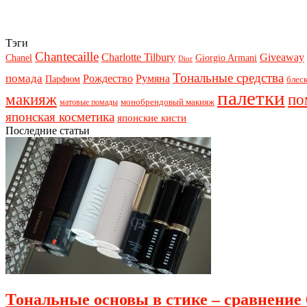
Тэги
Chantecaille
Charlotte Tilbury
Giveaway
Chanel
Giorgio Armani
Dior
Тональные средства
помада
Рождество
Румяна
Парфюм
блеск
палетки
макияж
по
монобрендовый макияж
матовые помады
японская косметика
японские кисти
Последние статьи
Тональные основы в стике – сравнение 6