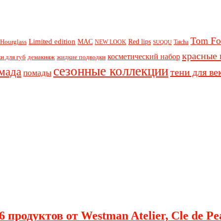
Tom Fo
Limited edition
Red lips
Hourglass
MAC
NEW LOOK
Tatcha
SUQQU
красные 
косметический набор
и для губ
демакияж
жидкие подводки
сезонные коллекции
мада
тени для ве
помады
 продуктов от Westman Atelier, Cle de Pe