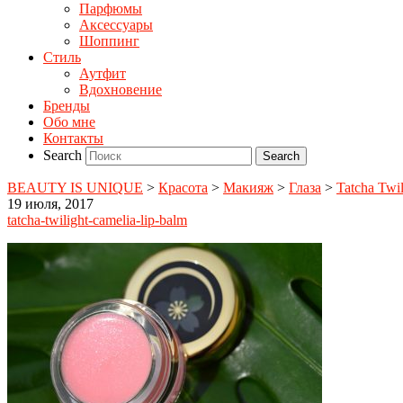
Парфюмы
Аксессуары
Шоппинг
Стиль
Аутфит
Вдохновение
Бренды
Обо мне
Контакты
Search
BEAUTY IS UNIQUE
>
Красота
>
Макияж
>
Глаза
>
Tatcha Twil
19 июля, 2017
tatcha-twilight-camelia-lip-balm