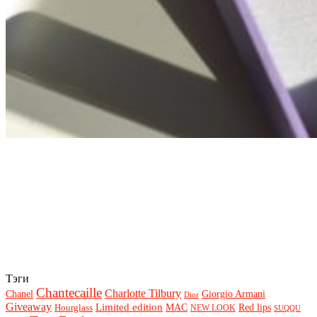
Тэги
Chantecaille
Charlotte Tilbury
Chanel
Giorgio Armani
Dior
Giveaway
Limited edition
Red lips
Hourglass
MAC
NEW LOOK
SUQQU