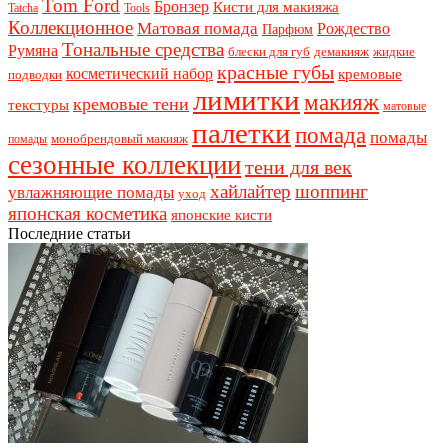
Tom Ford
Бронзер
Кисти для макияжа
Tatcha
Tools
Коллекционное
Матовая помада
Рождество
Парфюм
Тональные средства
Румяна
блески для губ
демакияж
жидкие
красные губы
косметический набор
кремовые
подводки
лимитки
макияж
кремовые тени
текстуры
матовые
палетки
помада
помады
монобрендовый макияж
помады
сезонные коллекции
тени для век
хайлайтер
шоппинг
увлажняющие помады
уход
японская косметика
японские кисти
Последние статьи