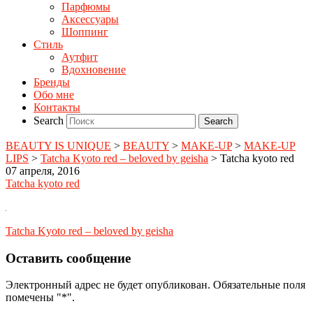
Парфюмы
Аксессуары
Шоппинг
Стиль
Аутфит
Вдохновение
Бренды
Обо мне
Контакты
Search
BEAUTY IS UNIQUE
>
BEAUTY
>
MAKE-UP
>
MAKE-UP
LIPS
>
Tatcha Kyoto red – beloved by geisha
>
Tatcha kyoto red
07 апреля, 2016
Tatcha kyoto red
Tatcha Kyoto red – beloved by geisha
Оставить сообщение
Электронный адрес не будет опубликован. Обязательные поля
помечены "*".