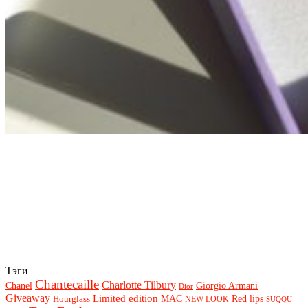
Тэги
Chantecaille
Charlotte Tilbury
Chanel
Giorgio Armani
Dior
Giveaway
Limited edition
Red lips
Hourglass
MAC
NEW LOOK
SUQQU