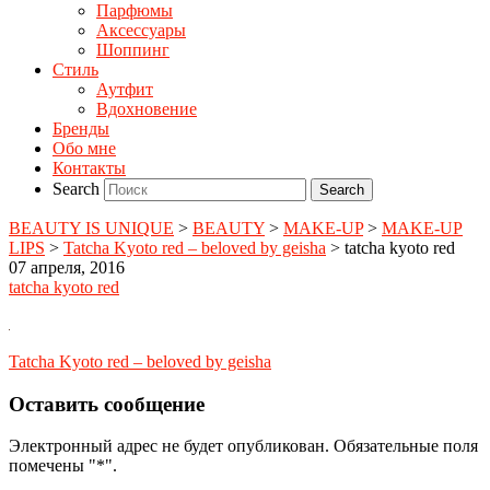
Парфюмы
Аксессуары
Шоппинг
Стиль
Аутфит
Вдохновение
Бренды
Обо мне
Контакты
Search
BEAUTY IS UNIQUE
>
BEAUTY
>
MAKE-UP
>
MAKE-UP
LIPS
>
Tatcha Kyoto red – beloved by geisha
>
tatcha kyoto red
07 апреля, 2016
tatcha kyoto red
Tatcha Kyoto red – beloved by geisha
Оставить сообщение
Электронный адрес не будет опубликован. Обязательные поля
помечены "*".