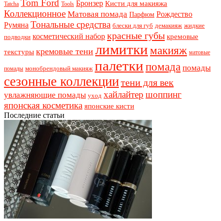
Tom Ford
Бронзер
Кисти для макияжа
Tatcha
Tools
Коллекционное
Матовая помада
Рождество
Парфюм
Тональные средства
Румяна
блески для губ
демакияж
жидкие
красные губы
косметический набор
кремовые
подводки
лимитки
макияж
кремовые тени
текстуры
матовые
палетки
помада
помады
монобрендовый макияж
помады
сезонные коллекции
тени для век
хайлайтер
шоппинг
увлажняющие помады
уход
японская косметика
японские кисти
Последние статьи