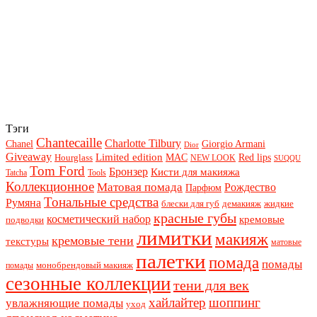
Тэги
Chantecaille
Charlotte Tilbury
Chanel
Giorgio Armani
Dior
Giveaway
Limited edition
Red lips
Hourglass
MAC
NEW LOOK
SUQQU
Tom Ford
Бронзер
Кисти для макияжа
Tatcha
Tools
Коллекционное
Матовая помада
Рождество
Парфюм
Тональные средства
Румяна
блески для губ
демакияж
жидкие
красные губы
косметический набор
кремовые
подводки
лимитки
макияж
кремовые тени
текстуры
матовые
палетки
помада
помады
монобрендовый макияж
помады
сезонные коллекции
тени для век
хайлайтер
шоппинг
увлажняющие помады
уход