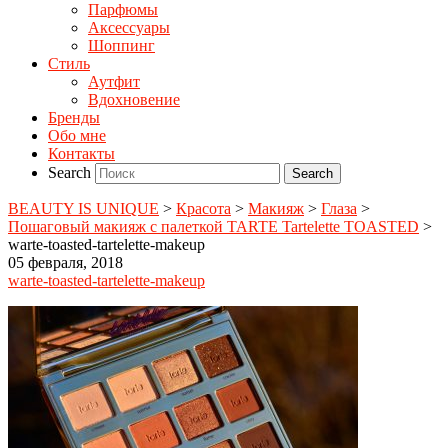
Парфюмы
Аксессуары
Шоппинг
Стиль
Аутфит
Вдохновение
Бренды
Обо мне
Контакты
Search
BEAUTY IS UNIQUE
>
Красота
>
Макияж
>
Глаза
>
Пошаговый макияж с палеткой TARTE Tartelette TOASTED
>
warte-toasted-tartelette-makeup
05 февраля, 2018
warte-toasted-tartelette-makeup