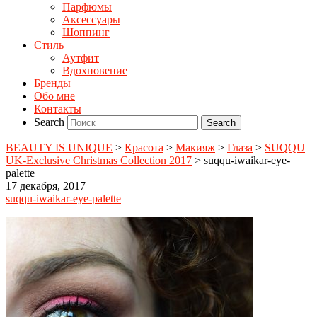
Парфюмы
Аксессуары
Шоппинг
Стиль
Аутфит
Вдохновение
Бренды
Обо мне
Контакты
Search
BEAUTY IS UNIQUE
>
Красота
>
Макияж
>
Глаза
>
SUQQU
UK-Exclusive Christmas Collection 2017
>
suqqu-iwaikar-eye-
palette
17 декабря, 2017
suqqu-iwaikar-eye-palette