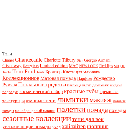
Тэги
Chantecaille
Charlotte Tilbury
Chanel
Giorgio Armani
Dior
Giveaway
Limited edition
Red lips
Hourglass
MAC
NEW LOOK
SUQQU
Tom Ford
Бронзер
Кисти для макияжа
Tatcha
Tools
Коллекционное
Матовая помада
Рождество
Парфюм
Тональные средства
Румяна
блески для губ
демакияж
жидкие
красные губы
косметический набор
кремовые
подводки
лимитки
макияж
кремовые тени
текстуры
матовые
палетки
помада
помады
монобрендовый макияж
помады
сезонные коллекции
тени для век
хайлайтер
шоппинг
увлажняющие помады
уход