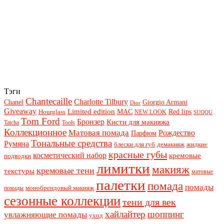
Тэги
Chantecaille
Charlotte Tilbury
Chanel
Giorgio Armani
Dior
Giveaway
Limited edition
Red lips
Hourglass
MAC
NEW LOOK
SUQQU
Tom Ford
Бронзер
Кисти для макияжа
Tatcha
Tools
Коллекционное
Матовая помада
Рождество
Парфюм
Тональные средства
Румяна
блески для губ
демакияж
жидкие
красные губы
косметический набор
кремовые
подводки
лимитки
макияж
кремовые тени
текстуры
матовые
палетки
помада
помады
монобрендовый макияж
помады
сезонные коллекции
тени для век
хайлайтер
шоппинг
увлажняющие помады
уход