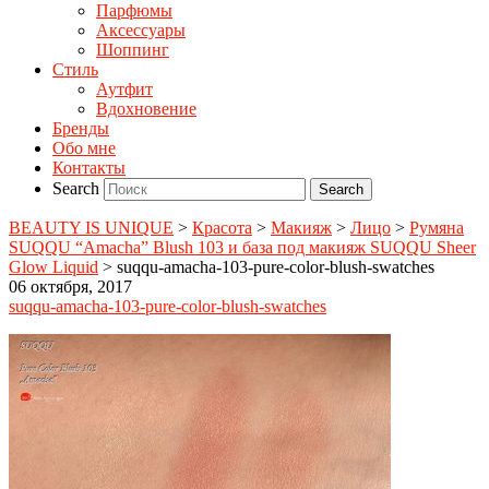
Парфюмы
Аксессуары
Шоппинг
Стиль
Аутфит
Вдохновение
Бренды
Обо мне
Контакты
Search
BEAUTY IS UNIQUE
>
Красота
>
Макияж
>
Лицо
>
Румяна
SUQQU “Amacha” Blush 103 и база под макияж SUQQU Sheer
Glow Liquid
>
suqqu-amacha-103-pure-color-blush-swatches
06 октября, 2017
suqqu-amacha-103-pure-color-blush-swatches