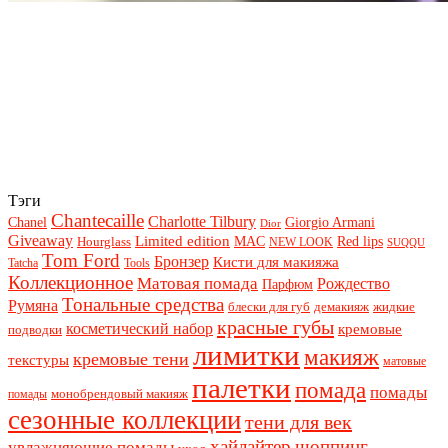
Тэги
Chantecaille
Charlotte Tilbury
Chanel
Giorgio Armani
Dior
Giveaway
Limited edition
Red lips
Hourglass
MAC
NEW LOOK
SUQQU
Tom Ford
Бронзер
Кисти для макияжа
Tatcha
Tools
Коллекционное
Матовая помада
Рождество
Парфюм
Тональные средства
Румяна
блески для губ
демакияж
жидкие
красные губы
косметический набор
кремовые
подводки
лимитки
макияж
кремовые тени
текстуры
матовые
палетки
помада
помады
монобрендовый макияж
помады
сезонные коллекции
тени для век
хайлайтер
шоппинг
увлажняющие помады