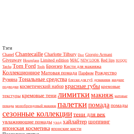
Тэги
Chantecaille
Charlotte Tilbury
Chanel
Giorgio Armani
Dior
Giveaway
Limited edition
Red lips
Hourglass
MAC
NEW LOOK
SUQQU
Tom Ford
Бронзер
Кисти для макияжа
Tatcha
Tools
Коллекционное
Матовая помада
Рождество
Парфюм
Тональные средства
Румяна
блески для губ
демакияж
жидкие
красные губы
косметический набор
кремовые
подводки
лимитки
макияж
кремовые тени
текстуры
матовые
палетки
помада
помады
монобрендовый макияж
помады
сезонные коллекции
тени для век
хайлайтер
шоппинг
увлажняющие помады
уход
японская косметика
японские кисти