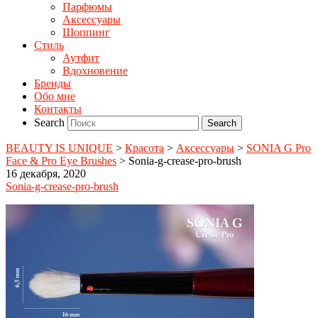
Парфюмы
Аксессуары
Шоппинг
Стиль
Аутфит
Вдохновение
Бренды
Обо мне
Контакты
Search
BEAUTY IS UNIQUE
>
Красота
>
Аксессуары
>
SONIA G Pro
Face & Pro Eye Brushes
>
Sonia-g-crease-pro-brush
16 декабря, 2020
Sonia-g-crease-pro-brush