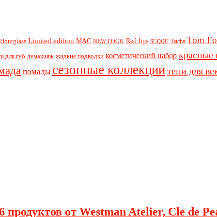
Tom Fo
Limited edition
Red lips
Hourglass
MAC
NEW LOOK
Tatcha
SUQQU
красные 
косметический набор
и для губ
демакияж
жидкие подводки
сезонные коллекции
мада
тени для ве
помады
 продуктов от Westman Atelier, Cle de Pe