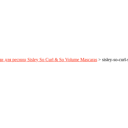
 для ресниц Sisley So Curl & So Volume Mascaras
>
sisley-so-cur