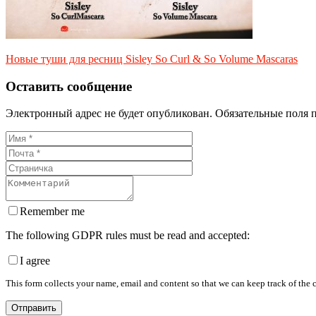
Новые туши для ресниц Sisley So Curl & So Volume Mascaras
Оставить сообщение
Электронный адрес не будет опубликован. Обязательные поля 
Remember me
The following GDPR rules must be read and accepted:
I agree
This form collects your name, email and content so that we can keep track of the