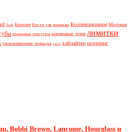
rd
Коллекционное
Бронзер
Матовая
Кисти для макияжа
Tools
лимитки
губы
кремовые тени
кремовые текстуры
к
хайлайтер
шоппинг
увлажняющие помады
уход
au, Bobbi Brown, Lancome, Hourglass и