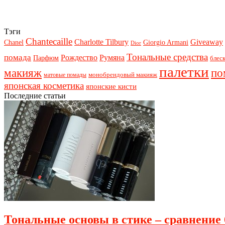
Тэги
Chantecaille
Charlotte Tilbury
Giveaway
Chanel
Giorgio Armani
Dior
Тональные средства
помада
Рождество
Румяна
Парфюм
блеск
палетки
макияж
по
монобрендовый макияж
матовые помады
японская косметика
японские кисти
Последние статьи
Тональные основы в стике – сравнение 6