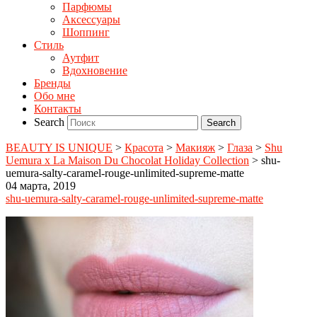
Парфюмы
Аксессуары
Шоппинг
Стиль
Аутфит
Вдохновение
Бренды
Обо мне
Контакты
Search
BEAUTY IS UNIQUE
>
Красота
>
Макияж
>
Глаза
>
Shu
Uemura x La Maison Du Chocolat Holiday Collection
>
shu-
uemura-salty-caramel-rouge-unlimited-supreme-matte
04 марта, 2019
shu-uemura-salty-caramel-rouge-unlimited-supreme-matte