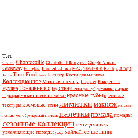
Тэги
Chantecaille
Charlotte Tilbury
Chanel
Giorgio Armani
Dior
Giveaway
Limited edition
Red lips
Hourglass
MAC
NEW LOOK
SUQQU
Tom Ford
Бронзер
Кисти для макияжа
Tatcha
Tools
Коллекционное
Матовая помада
Рождество
Парфюм
Тональные средства
Румяна
блески для губ
демакияж
жидкие
красные губы
косметический набор
кремовые
подводки
лимитки
макияж
кремовые тени
текстуры
матовые
палетки
помада
помады
монобрендовый макияж
помады
сезонные коллекции
тени для век
хайлайтер
шоппинг
увлажняющие помады
уход