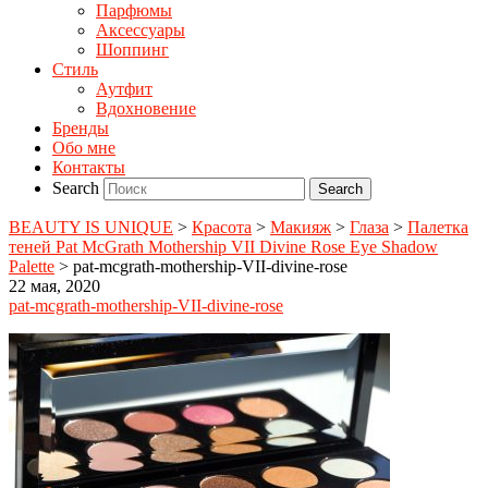
Парфюмы
Аксессуары
Шоппинг
Стиль
Аутфит
Вдохновение
Бренды
Обо мне
Контакты
Search
BEAUTY IS UNIQUE
>
Красота
>
Макияж
>
Глаза
>
Палетка
теней Pat McGrath Mothership VII Divine Rose Eye Shadow
Palette
>
pat-mcgrath-mothership-VII-divine-rose
22 мая, 2020
pat-mcgrath-mothership-VII-divine-rose