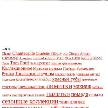
Тэги
Chantecaille
Charlotte Tilbury
Chanel
Giorgio Armani
Dior
Giveaway
Limited edition
Red lips
Hourglass
MAC
NEW LOOK
SUQQU
Tom Ford
Бронзер
Кисти для макияжа
Tatcha
Tools
Коллекционное
Матовая помада
Рождество
Парфюм
Тональные средства
Румяна
блески для губ
демакияж
жидкие
красные губы
косметический набор
кремовые
подводки
лимитки
макияж
кремовые тени
текстуры
матовые
палетки
помада
помады
монобрендовый макияж
помады
сезонные коллекции
тени для век
хайлайтер
шоппинг
увлажняющие помады