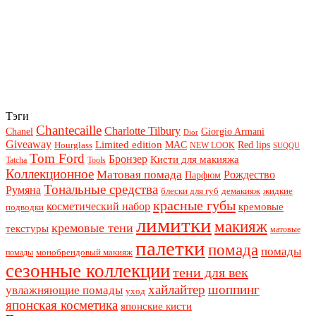
Тэги
Chantecaille
Charlotte Tilbury
Chanel
Giorgio Armani
Dior
Giveaway
Limited edition
Red lips
Hourglass
MAC
NEW LOOK
SUQQU
Tom Ford
Бронзер
Кисти для макияжа
Tatcha
Tools
Коллекционное
Матовая помада
Рождество
Парфюм
Тональные средства
Румяна
блески для губ
демакияж
жидкие
красные губы
косметический набор
кремовые
подводки
лимитки
макияж
кремовые тени
текстуры
матовые
палетки
помада
помады
монобрендовый макияж
помады
сезонные коллекции
тени для век
хайлайтер
шоппинг
увлажняющие помады
уход
японская косметика
японские кисти