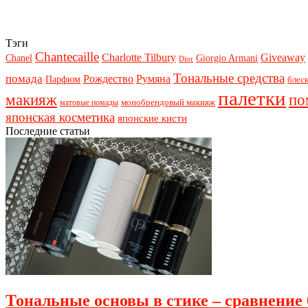
Тэги
Chantecaille
Charlotte Tilbury
Giveaway
Chanel
Giorgio Armani
Dior
Тональные средства
помада
Рождество
Румяна
Парфюм
блеск
палетки
макияж
по
монобрендовый макияж
матовые помады
японская косметика
японские кисти
Последние статьи
Тональные основы в стике – сравнение 6