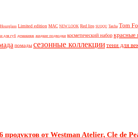
Tom Fo
Limited edition
Red lips
Hourglass
MAC
NEW LOOK
Tatcha
SUQQU
красные 
косметический набор
и для губ
демакияж
жидкие подводки
сезонные коллекции
мада
тени для ве
помады
 продуктов от Westman Atelier, Cle de Pe