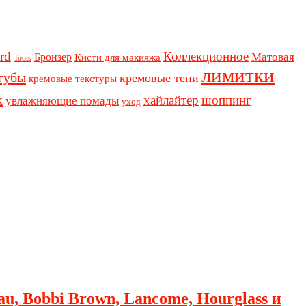
rd
Коллекционное
Бронзер
Матовая
Кисти для макияжа
Tools
лимитки
губы
кремовые тени
кремовые текстуры
к
хайлайтер
шоппинг
увлажняющие помады
уход
au, Bobbi Brown, Lancome, Hourglass и