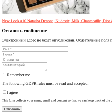
New Look #10 Natasha Denona, Nudestix, Milk, Chantecaille, Dior
Оставить сообщение
Электронный адрес не будет опубликован. Обязательные поля 
Remember me
The following GDPR rules must be read and accepted:
I agree
This form collects your name, email and content so that we can keep track of the