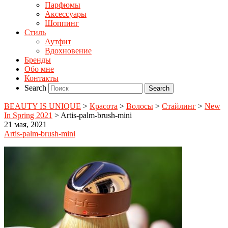
Парфюмы
Аксессуары
Шоппинг
Стиль
Аутфит
Вдохновение
Бренды
Обо мне
Контакты
Search
BEAUTY IS UNIQUE
>
Красота
>
Волосы
>
Стайлинг
>
New
In Spring 2021
>
Artis-palm-brush-mini
21 мая, 2021
Artis-palm-brush-mini