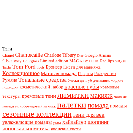
Тэги
Chantecaille
Charlotte Tilbury
Chanel
Giorgio Armani
Dior
Giveaway
Limited edition
Red lips
Hourglass
MAC
NEW LOOK
SUQQU
Tom Ford
Бронзер
Кисти для макияжа
Tatcha
Tools
Коллекционное
Матовая помада
Рождество
Парфюм
Тональные средства
Румяна
блески для губ
демакияж
жидкие
красные губы
косметический набор
кремовые
подводки
лимитки
макияж
кремовые тени
текстуры
матовые
палетки
помада
помады
монобрендовый макияж
помады
сезонные коллекции
тени для век
хайлайтер
шоппинг
увлажняющие помады
уход
японская косметика
японские кисти