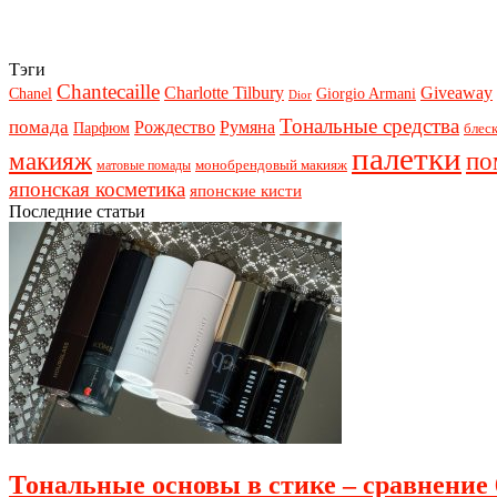
Тэги
Chantecaille
Charlotte Tilbury
Giveaway
Chanel
Giorgio Armani
Dior
Тональные средства
помада
Рождество
Румяна
Парфюм
блеск
палетки
макияж
по
монобрендовый макияж
матовые помады
японская косметика
японские кисти
Последние статьи
Тональные основы в стике – сравнение 6