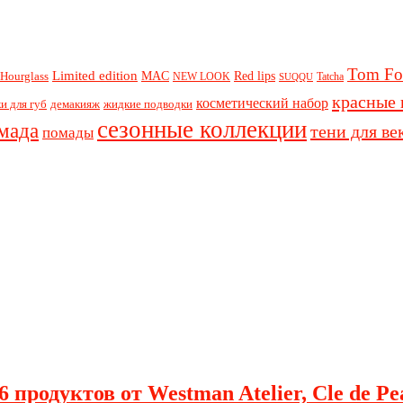
Tom Fo
Limited edition
Red lips
Hourglass
MAC
NEW LOOK
Tatcha
SUQQU
красные 
косметический набор
и для губ
демакияж
жидкие подводки
сезонные коллекции
мада
тени для ве
помады
 продуктов от Westman Atelier, Cle de Pe