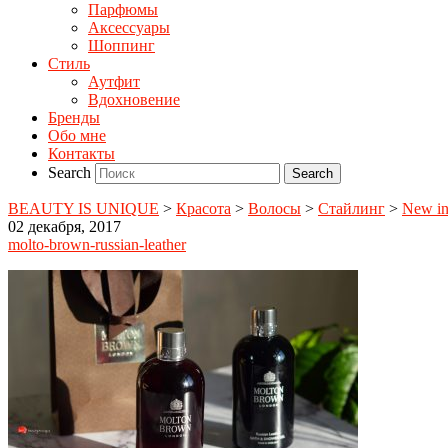
Парфюмы
Аксессуары
Шоппинг
Стиль
Аутфит
Вдохновение
Бренды
Обо мне
Контакты
Search
BEAUTY IS UNIQUE
>
Красота
>
Волосы
>
Стайлинг
>
New i
02 декабря, 2017
molto-brown-russian-leather