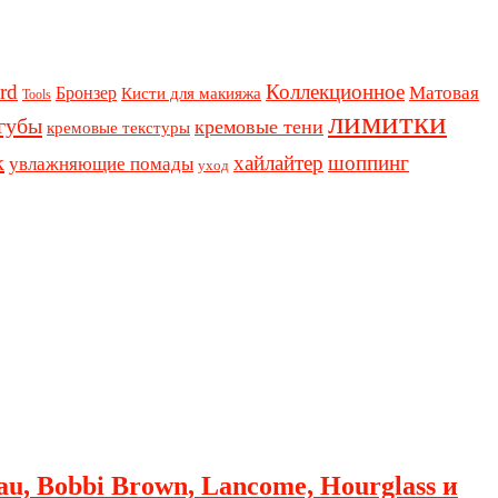
rd
Коллекционное
Бронзер
Матовая
Кисти для макияжа
Tools
лимитки
губы
кремовые тени
кремовые текстуры
к
хайлайтер
шоппинг
увлажняющие помады
уход
au, Bobbi Brown, Lancome, Hourglass и