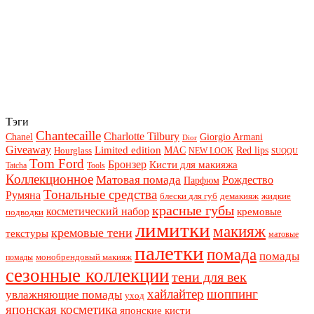
Тэги
Chantecaille
Charlotte Tilbury
Chanel
Giorgio Armani
Dior
Giveaway
Limited edition
Red lips
Hourglass
MAC
NEW LOOK
SUQQU
Tom Ford
Бронзер
Кисти для макияжа
Tatcha
Tools
Коллекционное
Матовая помада
Рождество
Парфюм
Тональные средства
Румяна
блески для губ
демакияж
жидкие
красные губы
косметический набор
кремовые
подводки
лимитки
макияж
кремовые тени
текстуры
матовые
палетки
помада
помады
монобрендовый макияж
помады
сезонные коллекции
тени для век
хайлайтер
шоппинг
увлажняющие помады
уход
японская косметика
японские кисти