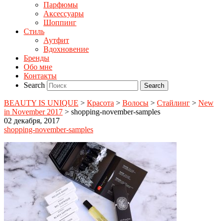
Парфюмы
Аксессуары
Шоппинг
Стиль
Аутфит
Вдохновение
Бренды
Обо мне
Контакты
Search
BEAUTY IS UNIQUE
>
Красота
>
Волосы
>
Стайлинг
>
New
in November 2017
>
shopping-november-samples
02 декабря, 2017
shopping-november-samples