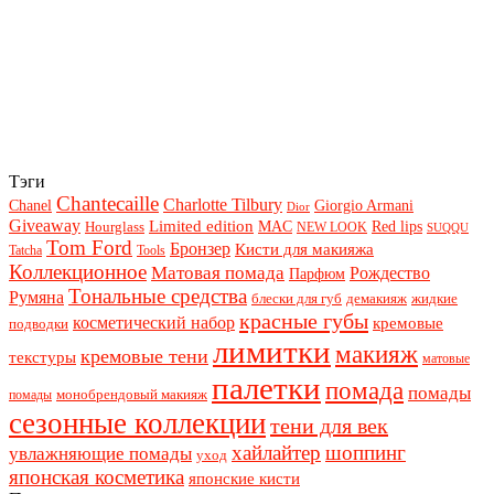
Тэги
Chantecaille
Charlotte Tilbury
Chanel
Giorgio Armani
Dior
Giveaway
Limited edition
Red lips
Hourglass
MAC
NEW LOOK
SUQQU
Tom Ford
Бронзер
Кисти для макияжа
Tatcha
Tools
Коллекционное
Матовая помада
Рождество
Парфюм
Тональные средства
Румяна
блески для губ
демакияж
жидкие
красные губы
косметический набор
кремовые
подводки
лимитки
макияж
кремовые тени
текстуры
матовые
палетки
помада
помады
монобрендовый макияж
помады
сезонные коллекции
тени для век
хайлайтер
шоппинг
увлажняющие помады
уход
японская косметика
японские кисти