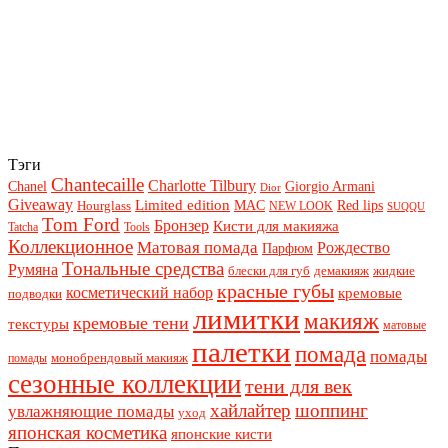
Тэги
Chantecaille
Charlotte Tilbury
Chanel
Giorgio Armani
Dior
Giveaway
Limited edition
Red lips
Hourglass
MAC
NEW LOOK
SUQQU
Tom Ford
Бронзер
Кисти для макияжа
Tatcha
Tools
Коллекционное
Матовая помада
Рождество
Парфюм
Тональные средства
Румяна
блески для губ
демакияж
жидкие
красные губы
косметический набор
кремовые
подводки
лимитки
макияж
кремовые тени
текстуры
матовые
палетки
помада
помады
монобрендовый макияж
помады
сезонные коллекции
тени для век
хайлайтер
шоппинг
увлажняющие помады
уход
японская косметика
японские кисти