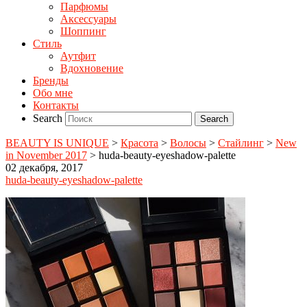
Парфюмы
Аксессуары
Шоппинг
Стиль
Аутфит
Вдохновение
Бренды
Обо мне
Контакты
Search
BEAUTY IS UNIQUE
>
Красота
>
Волосы
>
Стайлинг
>
New
in November 2017
>
huda-beauty-eyeshadow-palette
02 декабря, 2017
huda-beauty-eyeshadow-palette