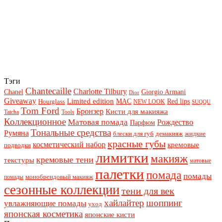
Тэги
Chantecaille
Charlotte Tilbury
Chanel
Giorgio Armani
Dior
Giveaway
Limited edition
Red lips
Hourglass
MAC
NEW LOOK
SUQQU
Tom Ford
Бронзер
Кисти для макияжа
Tatcha
Tools
Коллекционное
Матовая помада
Рождество
Парфюм
Тональные средства
Румяна
блески для губ
демакияж
жидкие
красные губы
косметический набор
кремовые
подводки
лимитки
макияж
кремовые тени
текстуры
матовые
палетки
помада
помады
монобрендовый макияж
помады
сезонные коллекции
тени для век
хайлайтер
шоппинг
увлажняющие помады
уход
японская косметика
японские кисти