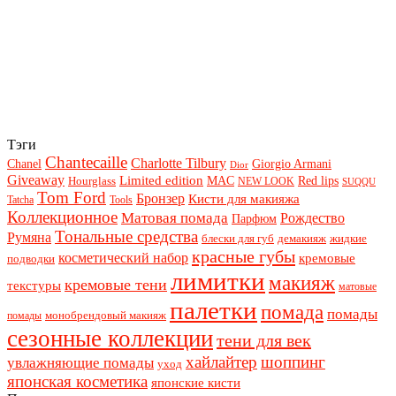
Тэги
Chantecaille
Charlotte Tilbury
Chanel
Giorgio Armani
Dior
Giveaway
Limited edition
Red lips
Hourglass
MAC
NEW LOOK
SUQQU
Tom Ford
Бронзер
Кисти для макияжа
Tatcha
Tools
Коллекционное
Матовая помада
Рождество
Парфюм
Тональные средства
Румяна
блески для губ
демакияж
жидкие
красные губы
косметический набор
кремовые
подводки
лимитки
макияж
кремовые тени
текстуры
матовые
палетки
помада
помады
монобрендовый макияж
помады
сезонные коллекции
тени для век
хайлайтер
шоппинг
увлажняющие помады
уход
японская косметика
японские кисти