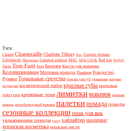
Тэги
Chantecaille
Charlotte Tilbury
Chanel
Giorgio Armani
Dior
Giveaway
Limited edition
Red lips
Hourglass
MAC
NEW LOOK
SUQQU
Tom Ford
Бронзер
Кисти для макияжа
Tatcha
Tools
Коллекционное
Матовая помада
Рождество
Парфюм
Тональные средства
Румяна
блески для губ
демакияж
жидкие
красные губы
косметический набор
кремовые
подводки
лимитки
макияж
кремовые тени
текстуры
матовые
палетки
помада
помады
монобрендовый макияж
помады
сезонные коллекции
тени для век
хайлайтер
шоппинг
увлажняющие помады
уход
японская косметика
японские кисти