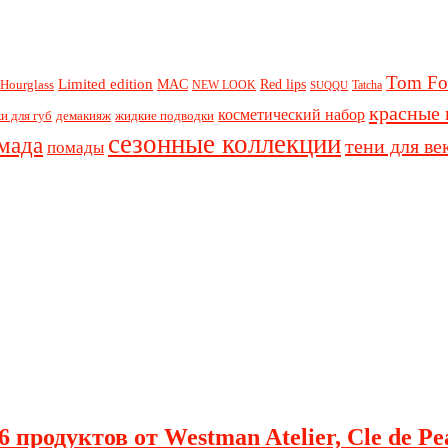
Tom Fo
Limited edition
Red lips
Hourglass
MAC
NEW LOOK
Tatcha
SUQQU
красные 
косметический набор
и для губ
демакияж
жидкие подводки
сезонные коллекции
мада
тени для ве
помады
 продуктов от Westman Atelier, Cle de Pe