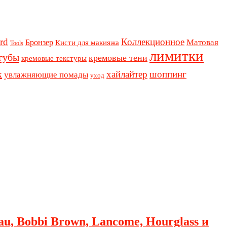
rd
Коллекционное
Бронзер
Матовая
Кисти для макияжа
Tools
лимитки
губы
кремовые тени
кремовые текстуры
к
хайлайтер
шоппинг
увлажняющие помады
уход
au, Bobbi Brown, Lancome, Hourglass и