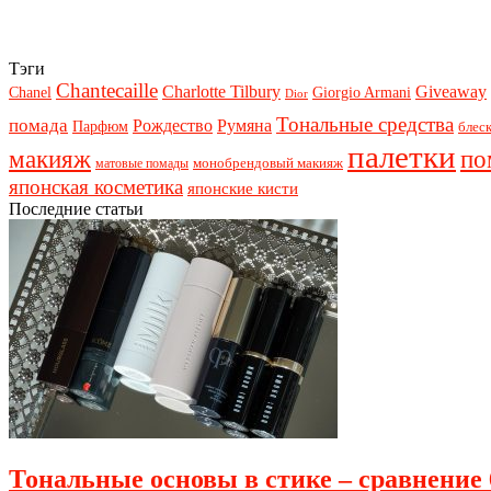
Тэги
Chantecaille
Charlotte Tilbury
Giveaway
Chanel
Giorgio Armani
Dior
Тональные средства
помада
Рождество
Румяна
Парфюм
блеск
палетки
макияж
по
монобрендовый макияж
матовые помады
японская косметика
японские кисти
Последние статьи
Тональные основы в стике – сравнение 6