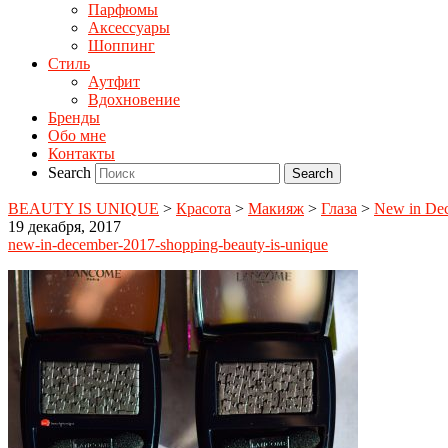
Парфюмы
Аксессуары
Шоппинг
Стиль
Аутфит
Вдохновение
Бренды
Обо мне
Контакты
Search
BEAUTY IS UNIQUE
>
Красота
>
Макияж
>
Глаза
>
New in De
19 декабря, 2017
new-in-december-2017-shopping-beauty-is-unique