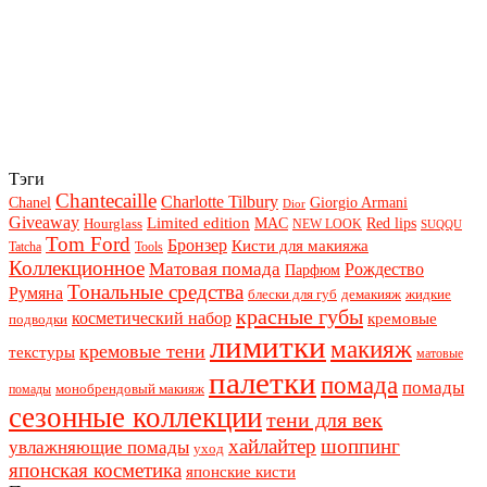
Тэги
Chantecaille
Charlotte Tilbury
Chanel
Giorgio Armani
Dior
Giveaway
Limited edition
Red lips
Hourglass
MAC
NEW LOOK
SUQQU
Tom Ford
Бронзер
Кисти для макияжа
Tatcha
Tools
Коллекционное
Матовая помада
Рождество
Парфюм
Тональные средства
Румяна
блески для губ
демакияж
жидкие
красные губы
косметический набор
кремовые
подводки
лимитки
макияж
кремовые тени
текстуры
матовые
палетки
помада
помады
монобрендовый макияж
помады
сезонные коллекции
тени для век
хайлайтер
шоппинг
увлажняющие помады
уход
японская косметика
японские кисти