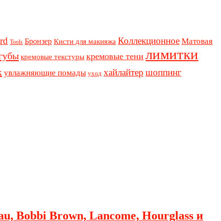
rd
Коллекционное
Бронзер
Матовая
Кисти для макияжа
Tools
лимитки
губы
кремовые тени
кремовые текстуры
к
хайлайтер
шоппинг
увлажняющие помады
уход
au, Bobbi Brown, Lancome, Hourglass и