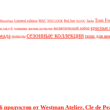
Tom Fo
Limited edition
Red lips
Hourglass
MAC
NEW LOOK
Tatcha
SUQQU
красные 
косметический набор
и для губ
демакияж
жидкие подводки
сезонные коллекции
мада
тени для ве
помады
 продуктов от Westman Atelier, Cle de Pe