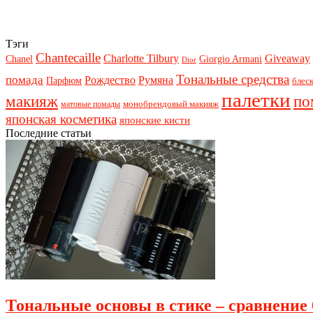
Тэги
Chantecaille
Charlotte Tilbury
Giveaway
Chanel
Giorgio Armani
Dior
Тональные средства
помада
Рождество
Румяна
Парфюм
блеск
палетки
макияж
по
монобрендовый макияж
матовые помады
японская косметика
японские кисти
Последние статьи
Тональные основы в стике – сравнение 6