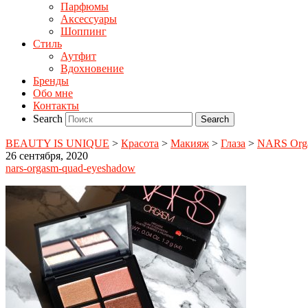
Парфюмы
Аксессуары
Шоппинг
Стиль
Аутфит
Вдохновение
Бренды
Обо мне
Контакты
Search
BEAUTY IS UNIQUE
>
Красота
>
Макияж
>
Глаза
>
NARS Orga
26 сентября, 2020
nars-orgasm-quad-eyeshadow