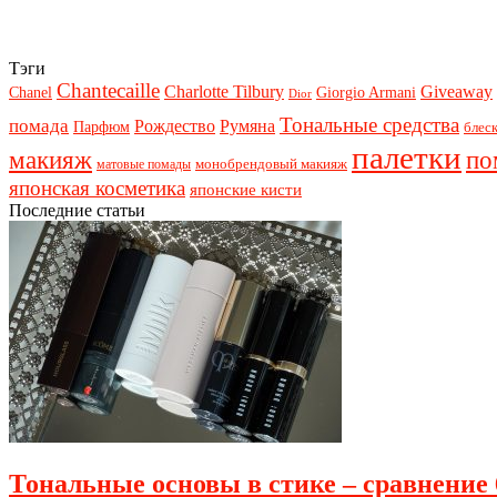
Тэги
Chantecaille
Charlotte Tilbury
Giveaway
Chanel
Giorgio Armani
Dior
Тональные средства
помада
Рождество
Румяна
Парфюм
блеск
палетки
макияж
по
монобрендовый макияж
матовые помады
японская косметика
японские кисти
Последние статьи
Тональные основы в стике – сравнение 6