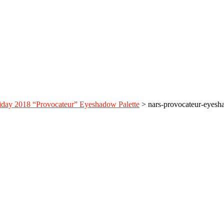
ay 2018 “Provocateur” Eyeshadow Palette
>
nars-provocateur-eyesh