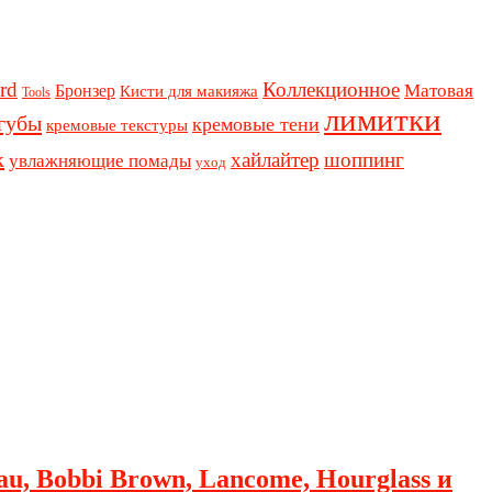
rd
Коллекционное
Бронзер
Матовая
Кисти для макияжа
Tools
лимитки
губы
кремовые тени
кремовые текстуры
к
хайлайтер
шоппинг
увлажняющие помады
уход
au, Bobbi Brown, Lancome, Hourglass и