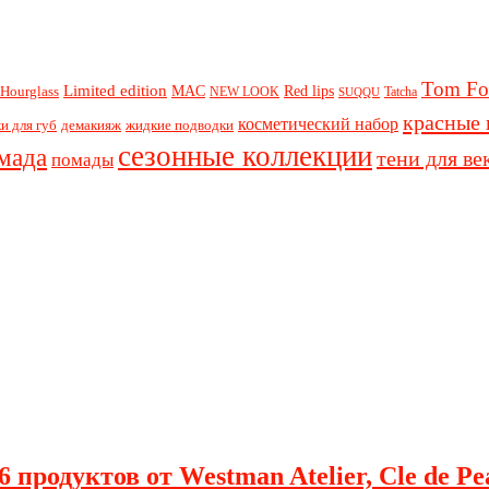
Tom Fo
Limited edition
Red lips
Hourglass
MAC
NEW LOOK
Tatcha
SUQQU
красные 
косметический набор
и для губ
демакияж
жидкие подводки
сезонные коллекции
мада
тени для ве
помады
 продуктов от Westman Atelier, Cle de Pe