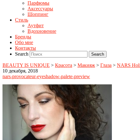
Парфюмы
Аксессуары
Шоппинг
Стиль
Аутфит
Вдохновение
Бренды
Обо мне
Контакты
Search
BEAUTY IS UNIQUE
>
Красота
>
Макияж
>
Глаза
>
NARS Holid
10 декабря, 2018
nars-provocateur-eyeshadow-palete-preview