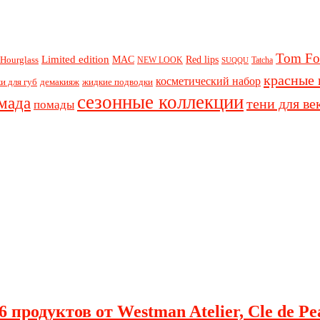
Tom Fo
Limited edition
Red lips
Hourglass
MAC
NEW LOOK
Tatcha
SUQQU
красные 
косметический набор
и для губ
демакияж
жидкие подводки
сезонные коллекции
мада
тени для ве
помады
 продуктов от Westman Atelier, Cle de Pe