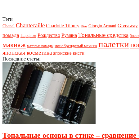
Тэги
Chantecaille
Charlotte Tilbury
Giveaway
Chanel
Giorgio Armani
Dior
Тональные средства
помада
Рождество
Румяна
Парфюм
блеск
палетки
макияж
по
монобрендовый макияж
матовые помады
японская косметика
японские кисти
Последние статьи
Тональные основы в стике – сравнение 6