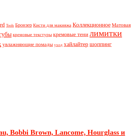
rd
Коллекционное
Бронзер
Матовая
Кисти для макияжа
Tools
лимитки
губы
кремовые тени
кремовые текстуры
к
хайлайтер
шоппинг
увлажняющие помады
уход
au, Bobbi Brown, Lancome, Hourglass и