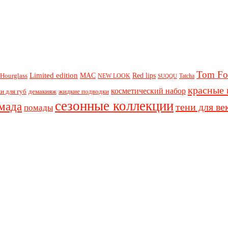
Tom Fo
Limited edition
Red lips
Hourglass
MAC
NEW LOOK
Tatcha
SUQQU
красные 
косметический набор
и для губ
демакияж
жидкие подводки
сезонные коллекции
мада
тени для ве
помады