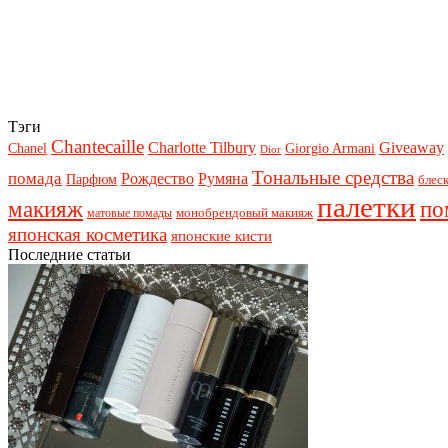
Тэги
Chantecaille
Charlotte Tilbury
Giveaway
Chanel
Giorgio Armani
Dior
Тональные средства
помада
Рождество
Румяна
Парфюм
блеск
палетки
макияж
по
монобрендовый макияж
матовые помады
японская косметика
японские кисти
Последние статьи