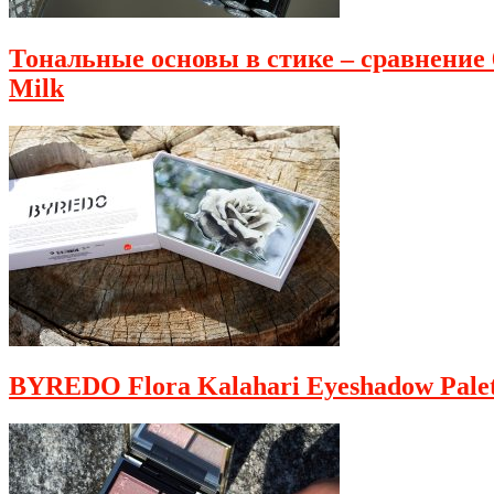
Тональные основы в стике – сравнение 6
Milk
BYREDO Flora Kalahari Eyeshadow Palet