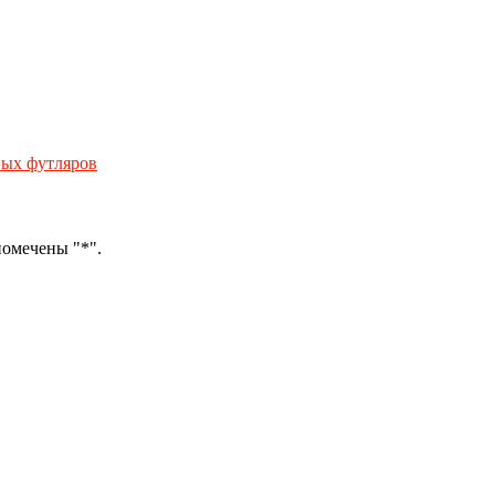
ных футляров
помечены "*".