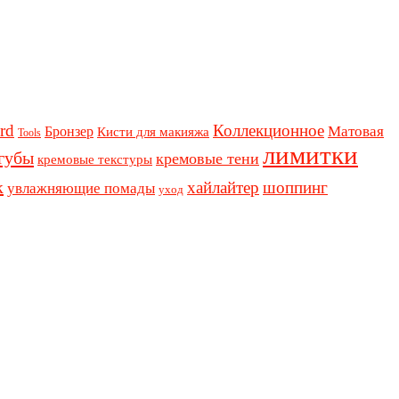
rd
Коллекционное
Бронзер
Матовая
Кисти для макияжа
Tools
лимитки
губы
кремовые тени
кремовые текстуры
к
хайлайтер
шоппинг
увлажняющие помады
уход