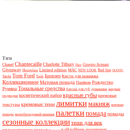
Тэги
Chantecaille
Charlotte Tilbury
Chanel
Giorgio Armani
Dior
Giveaway
Limited edition
Red lips
Hourglass
MAC
NEW LOOK
SUQQU
Tom Ford
Бронзер
Кисти для макияжа
Tatcha
Tools
Коллекционное
Матовая помада
Рождество
Парфюм
Тональные средства
Румяна
блески для губ
демакияж
жидкие
красные губы
косметический набор
кремовые
подводки
лимитки
макияж
кремовые тени
текстуры
матовые
палетки
помада
помады
монобрендовый макияж
помады
сезонные коллекции
тени для век
хайлайтер
шоппинг
увлажняющие помады