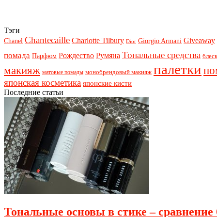
Тэги
Chantecaille
Charlotte Tilbury
Giveaway
Chanel
Giorgio Armani
Dior
Тональные средства
помада
Рождество
Румяна
Парфюм
блеск
палетки
макияж
по
монобрендовый макияж
матовые помады
японская косметика
японские кисти
Последние статьи
Тональные основы в стике – сравнение 6