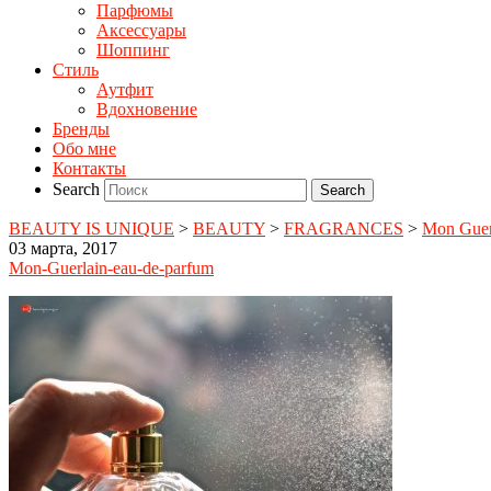
Парфюмы
Аксессуары
Шоппинг
Стиль
Аутфит
Вдохновение
Бренды
Обо мне
Контакты
Search
BEAUTY IS UNIQUE
>
BEAUTY
>
FRAGRANCES
>
Mon Guerl
03 марта, 2017
Mon-Guerlain-eau-de-parfum