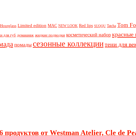
Tom Fo
Limited edition
Red lips
Hourglass
MAC
NEW LOOK
Tatcha
SUQQU
красные 
косметический набор
и для губ
демакияж
жидкие подводки
сезонные коллекции
мада
тени для ве
помады
 продуктов от Westman Atelier, Cle de Pe