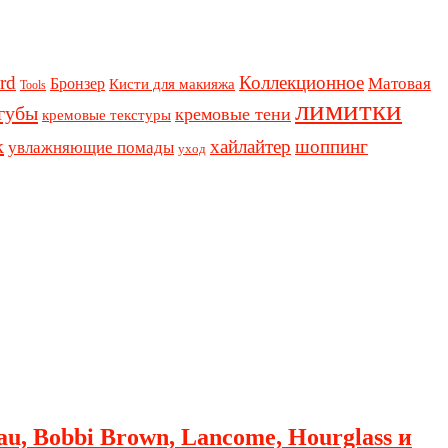
rd
Коллекционное
Бронзер
Матовая
Кисти для макияжа
Tools
лимитки
губы
кремовые тени
кремовые текстуры
к
хайлайтер
шоппинг
увлажняющие помады
уход
au, Bobbi Brown, Lancome, Hourglass и