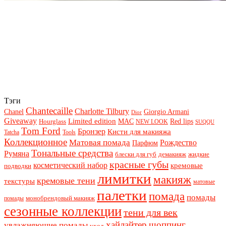
Тэги
Chantecaille
Charlotte Tilbury
Chanel
Giorgio Armani
Dior
Giveaway
Limited edition
Red lips
Hourglass
MAC
NEW LOOK
SUQQU
Tom Ford
Бронзер
Кисти для макияжа
Tatcha
Tools
Коллекционное
Матовая помада
Рождество
Парфюм
Тональные средства
Румяна
блески для губ
демакияж
жидкие
красные губы
косметический набор
кремовые
подводки
лимитки
макияж
кремовые тени
текстуры
матовые
палетки
помада
помады
монобрендовый макияж
помады
сезонные коллекции
тени для век
хайлайтер
шоппинг
увлажняющие помады
уход