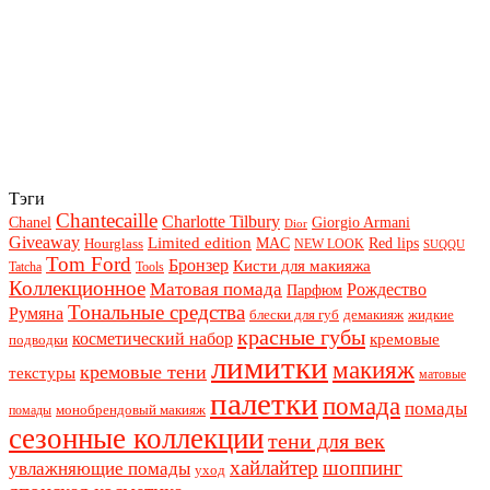
Тэги
Chantecaille
Charlotte Tilbury
Chanel
Giorgio Armani
Dior
Giveaway
Limited edition
Red lips
Hourglass
MAC
NEW LOOK
SUQQU
Tom Ford
Бронзер
Кисти для макияжа
Tatcha
Tools
Коллекционное
Матовая помада
Рождество
Парфюм
Тональные средства
Румяна
блески для губ
демакияж
жидкие
красные губы
косметический набор
кремовые
подводки
лимитки
макияж
кремовые тени
текстуры
матовые
палетки
помада
помады
монобрендовый макияж
помады
сезонные коллекции
тени для век
хайлайтер
шоппинг
увлажняющие помады
уход