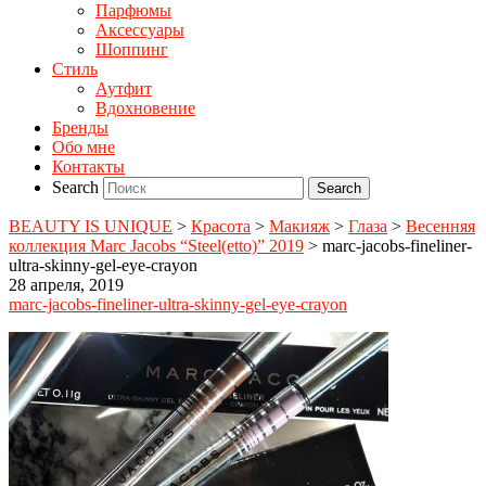
Парфюмы
Аксессуары
Шоппинг
Стиль
Аутфит
Вдохновение
Бренды
Обо мне
Контакты
Search
BEAUTY IS UNIQUE
>
Красота
>
Макияж
>
Глаза
>
Весенняя
коллекция Marc Jacobs “Steel(etto)” 2019
>
marc-jacobs-fineliner-
ultra-skinny-gel-eye-crayon
28 апреля, 2019
marc-jacobs-fineliner-ultra-skinny-gel-eye-crayon